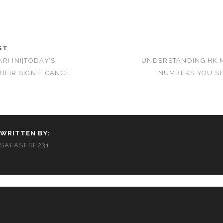
ST
RI INI|TODAY’S
UNDERSTANDING HK M
HEIR SIGNIFICANCE
NUMBERS YOU SH
WRITTEN BY:
SAFASFSF231