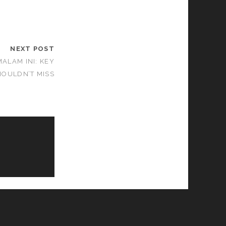
NEXT POST
ALAM INI: KEY
OULDN’T MISS