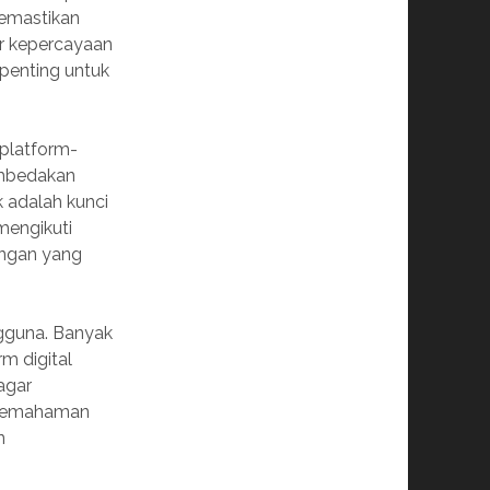
memastikan
r kepercayaan
penting untuk
 platform-
embedakan
k adalah kunci
mengikuti
ingan yang
gguna. Banyak
 digital
agar
 pemahaman
n