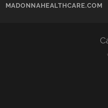
MADONNAHEALTHCARE.COM
C