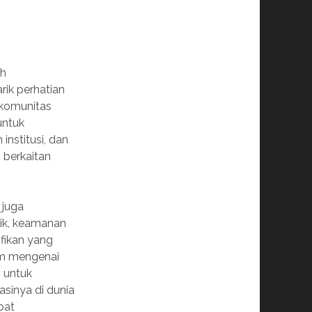
ah
ik perhatian
komunitas
untuk
institusi, dan
 berkaitan
 juga
nik, keamanan
ifikan yang
lam mengenai
 untuk
sinya di dunia
pat