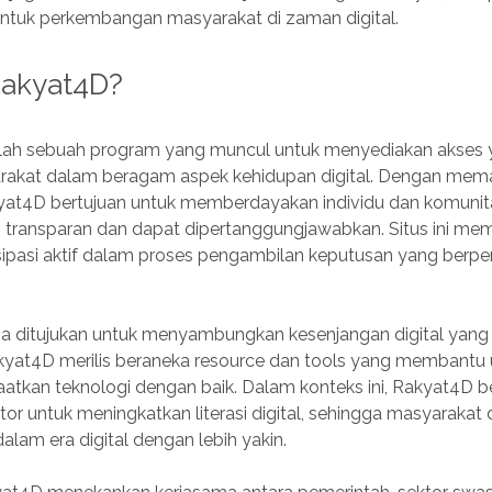
 untuk perkembangan masyarakat di zaman digital.
Rakyat4D?
ah sebuah program yang muncul untuk menyediakan akses y
akat dalam beragam aspek kehidupan digital. Dengan mem
kyat4D bertujuan untuk memberdayakan individu dan komunit
 transparan dan dapat dipertanggungjawabkan. Situs ini memf
isipasi aktif dalam proses pengambilan keputusan yang berp
uga ditujukan untuk menyambungkan kesenjangan digital yang 
kyat4D merilis beraneka resource dan tools yang membantu 
atkan teknologi dengan baik. Dalam konteks ini, Rakyat4D b
or untuk meningkatkan literasi digital, sehingga masyarakat
dalam era digital dengan lebih yakin.