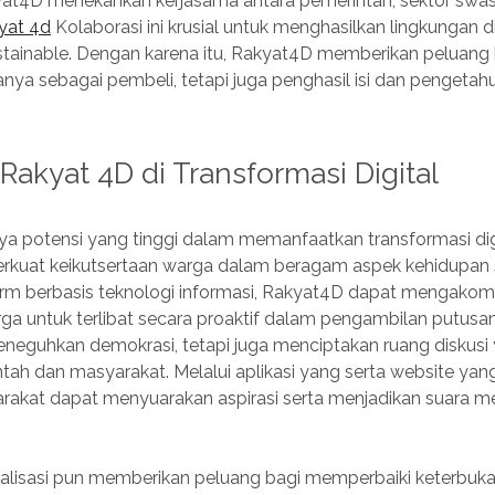
kyat4D menekankan kerjasama antara pemerintah, sektor swas
yat 4d
Kolaborasi ini krusial untuk menghasilkan lingkungan d
ustainable. Dengan karena itu, Rakyat4D memberikan peluang 
nya sebagai pembeli, tetapi juga penghasil isi dan pengetah
Rakyat 4D di Transformasi Digital
a potensi yang tinggi dalam memanfaatkan transformasi dig
kuat keikutsertaan warga dalam beragam aspek kehidupan se
rm berbasis teknologi informasi, Rakyat4D dapat mengakom
a untuk terlibat secara proaktif dalam pengambilan putusan p
eneguhkan demokrasi, tetapi juga menciptakan ruang diskusi
tah dan masyarakat. Melalui aplikasi yang serta website ya
rakat dapat menyuarakan aspirasi serta menjadikan suara me
igitalisasi pun memberikan peluang bagi memperbaiki keterbuk