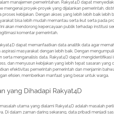
 dalam manajemen pemerintahan. Rakyat4D dapat menyediak
me mengenai proyek-proyek yang dijalankan pemerintah, distr
a proses kebijakan. Dengan akses yang lebih lebih baik lebih 
yarakat bisa lebih mudah memantau serta ikut serta pada pro
Ini akan mendorong kepercayaan publik terhadap institusi se
gitimasi komentar pemerintah.
 Rakyat4D dapat memanfaatkan data analitik data agar mema
 aspirasi masyarakat dengan lebih baik. Dengan mengumpul
serta menganalisis data, Rakyat4D dapat mengidentifikasi i
ess, dan menyusun kebijakan yang lebih tepat sasaran yang dit
tkan efektivitas pemerintah pemerintah dan menjamin bah
gan efisien, memberikan manfaat yang besar untuk warga.
n yang Dihadapi Rakyat4D
 masalah utama yang dialami Rakyat4D adalah masalah perl
. Di dalam zaman daring sekarang, data pribadi menjadi sa