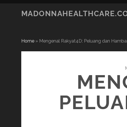
MADONNAHEALTHCARE.C
Home
»
Mengenal Rakyat4D: Peluang dan Hambat
MEN
PELUA