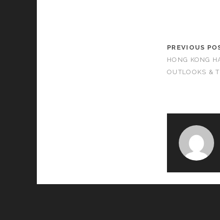
PREVIOUS PO
HONG KONG HA
OUTLOOKS & T