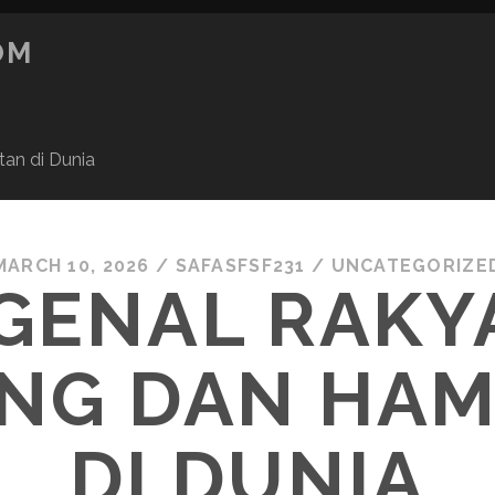
OM
an di Dunia
MARCH 10, 2026
/
SAFASFSF231
/
UNCATEGORIZE
GENAL RAKYA
NG DAN HA
DI DUNIA