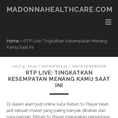
MADONNAHEALTHCARE.COM
Home
»
RTP Live: Tingkatkan Kesempatan Menang
Kamu Saat Ini
JULY 4, 2025
/
SAFASFSF231
/
UNCATEGORIZED
RTP LIVE: TINGKATKAN
KESEMPATAN MENANG KAMU SAAT
INI
Di dalam alam judi online, kata Return to Player telah
jadi sebuah materi yang paling banyak dibahas dari
para pemain. Return to Player merupakan persentase