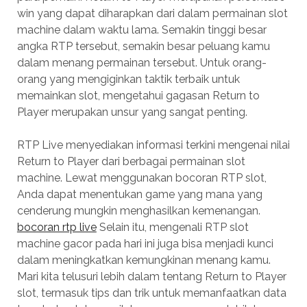
win yang dapat diharapkan dari dalam permainan slot
machine dalam waktu lama. Semakin tinggi besar
angka RTP tersebut, semakin besar peluang kamu
dalam menang permainan tersebut. Untuk orang-
orang yang mengiginkan taktik terbaik untuk
memainkan slot, mengetahui gagasan Return to
Player merupakan unsur yang sangat penting.
RTP Live menyediakan informasi terkini mengenai nilai
Return to Player dari berbagai permainan slot
machine. Lewat menggunakan bocoran RTP slot,
Anda dapat menentukan game yang mana yang
cenderung mungkin menghasilkan kemenangan.
bocoran rtp live
Selain itu, mengenali RTP slot
machine gacor pada hari ini juga bisa menjadi kunci
dalam meningkatkan kemungkinan menang kamu.
Mari kita telusuri lebih dalam tentang Return to Player
slot, termasuk tips dan trik untuk memanfaatkan data