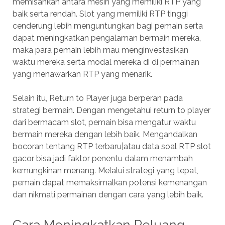
memisahkan antara mesin yang memiliki RTP yang
baik serta rendah. Slot yang memiliki RTP tinggi
cenderung lebih menguntungkan bagi pemain serta
dapat meningkatkan pengalaman bermain mereka,
maka para pemain lebih mau menginvestasikan
waktu mereka serta modal mereka di di permainan
yang menawarkan RTP yang menarik.
Selain itu, Return to Player juga berperan pada
strategi bermain. Dengan mengetahui return to player
dari bermacam slot, pemain bisa mengatur waktu
bermain mereka dengan lebih baik. Mengandalkan
bocoran tentang RTP terbaru|atau data soal RTP slot
gacor bisa jadi faktor penentu dalam menambah
kemungkinan menang. Melalui strategi yang tepat,
pemain dapat memaksimalkan potensi kemenangan
dan nikmati permainan dengan cara yang lebih baik.