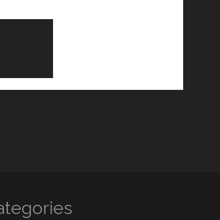
ategories