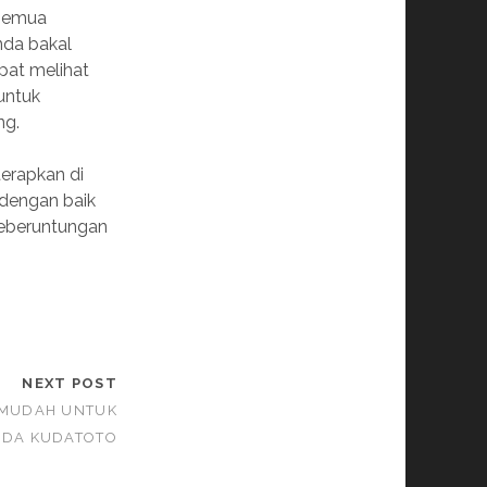
 semua
nda bakal
pat melihat
 untuk
ng.
terapkan di
 dengan baik
eberuntungan
NEXT POST
 MUDAH UNTUK
ADA KUDATOTO