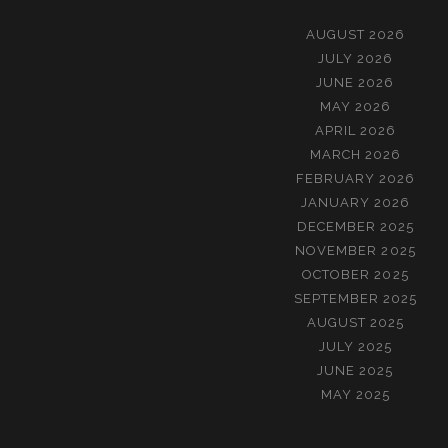
AUGUST 2026
JULY 2026
JUNE 2026
MAY 2026
APRIL 2026
MARCH 2026
FEBRUARY 2026
JANUARY 2026
DECEMBER 2025
NOVEMBER 2025
OCTOBER 2025
SEPTEMBER 2025
AUGUST 2025
JULY 2025
JUNE 2025
MAY 2025