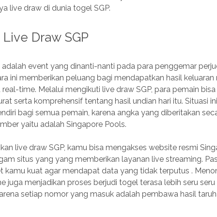
ya live draw di dunia togel SGP.
 Live Draw SGP
 adalah event yang dinanti-nanti pada para penggemar perju
ara ini memberikan peluang bagi mendapatkan hasil keluaran
 real-time. Melalui mengikuti live draw SGP, para pemain bi
rat serta komprehensif tentang hasil undian hari itu. Situasi 
endiri bagi semua pemain, karena angka yang diberitakan sec
mber yaitu adalah Singapore Pools.
kan live draw SGP, kamu bisa mengakses website resmi Sing
gam situs yang yang memberikan layanan live streaming. Pas
et kamu kuat agar mendapat data yang tidak terputus . Meno
me juga menjadikan proses berjudi togel terasa lebih seru seru
arena setiap nomor yang masuk adalah pembawa hasil taru