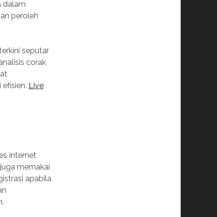
a dalam
an peroleh
erkini seputar
nalisis corak
at
efisien.
Live
s internet
 juga memakai
istrasi apabila
an
n.