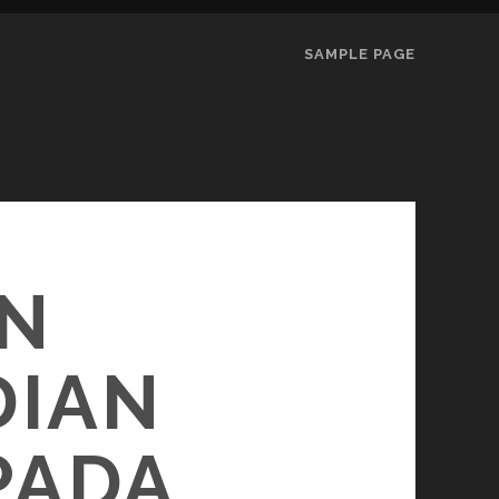
SAMPLE PAGE
N
DIAN
PADA