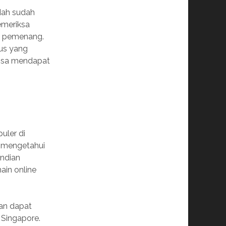
udah sudah
emeriksa
i pemenang.
tus yang
bisa mendapat
uler di
r mengetahui
undian
ain online
dan dapat
 Singapore.