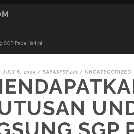
OM
 SGP Pada Hari Ini
JULY 6, 2025
/
SAFASFSF231
/
UNCATEGORIZED
MENDAPATKA
UTUSAN UN
GSUNG SGP 