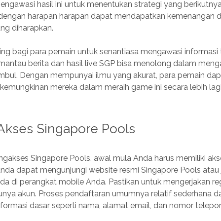
engawasi hasil ini untuk menentukan strategi yang berikutny
, dengan harapan harapan dapat mendapatkan kemenangan d
ng diharapkan.
nting bagi para pemain untuk senantiasa mengawasi informasi t
mantau berita dan hasil live SGP bisa menolong dalam menga
mbul. Dengan mempunyai ilmu yang akurat, para pemain dap
emungkinan mereka dalam meraih game ini secara lebih lagi 
Akses Singapore Pools
gakses Singapore Pools, awal mula Anda harus memiliki akse
Anda dapat mengunjungi website resmi Singapore Pools atau
ada di perangkat mobile Anda. Pastikan untuk mengerjakan reg
nya akun. Proses pendaftaran umumnya relatif sederhana d
formasi dasar seperti nama, alamat email, dan nomor telepo