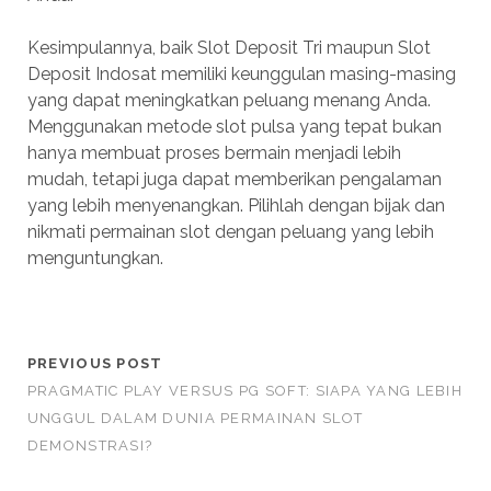
Kesimpulannya, baik Slot Deposit Tri maupun Slot
Deposit Indosat memiliki keunggulan masing-masing
yang dapat meningkatkan peluang menang Anda.
Menggunakan metode slot pulsa yang tepat bukan
hanya membuat proses bermain menjadi lebih
mudah, tetapi juga dapat memberikan pengalaman
yang lebih menyenangkan. Pilihlah dengan bijak dan
nikmati permainan slot dengan peluang yang lebih
menguntungkan.
PREVIOUS POST
PRAGMATIC PLAY VERSUS PG SOFT: SIAPA YANG LEBIH
UNGGUL DALAM DUNIA PERMAINAN SLOT
DEMONSTRASI?