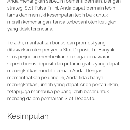
Anda menangkan sebelum berhenti bermain. Dengan
strategi Slot Pulsa Tri ini, Anda dapat bermain lebih
lama dan memiliki kesempatan lebih baik untuk
meraih kemenangan, tanpa terbebani oleh kerugian
yang tidak terencana.
Terakhir, manfaatkan bonus dan promosi yang
ditawarkan oleh penyedia Slot Deposit Tri. Banyak
situs perjudian memberikan berbagai penawaran
seperti bonus deposit dan putaran gratis yang dapat
meningkatkan modal bermain Anda. Dengan
memanfaatkan peluang ini, Anda tidak hanya
meningkatkan jumlah yang dapat Anda pertaruhkan,
tetapi juga membuka peluang lebih besar untuk
menang dalam permainan Slot Deposito.
Kesimpulan