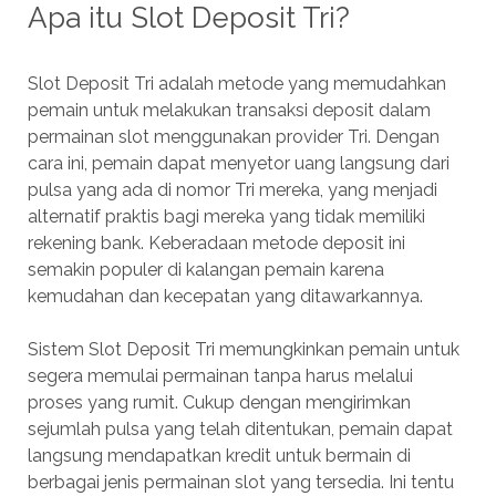
Apa itu Slot Deposit Tri?
Slot Deposit Tri adalah metode yang memudahkan
pemain untuk melakukan transaksi deposit dalam
permainan slot menggunakan provider Tri. Dengan
cara ini, pemain dapat menyetor uang langsung dari
pulsa yang ada di nomor Tri mereka, yang menjadi
alternatif praktis bagi mereka yang tidak memiliki
rekening bank. Keberadaan metode deposit ini
semakin populer di kalangan pemain karena
kemudahan dan kecepatan yang ditawarkannya.
Sistem Slot Deposit Tri memungkinkan pemain untuk
segera memulai permainan tanpa harus melalui
proses yang rumit. Cukup dengan mengirimkan
sejumlah pulsa yang telah ditentukan, pemain dapat
langsung mendapatkan kredit untuk bermain di
berbagai jenis permainan slot yang tersedia. Ini tentu