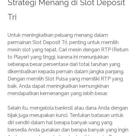
Strategi Menang di Slot Deposit
Tri
Untuk meningkatkan peluang menang dalam
permainan Slot Deposit Tri, penting untuk memilih
mesin slot yang tepat. Cari mesin dengan RTP (Return
to Player) yang tinggi, karena ini menunjukkan
seberapa besar persentase dari total taruhan yang
dikembalikan kepada pemain dalam jangka panjang.
Dengan memilih Slot Pulsa yang memiliki RTP yang
baik, Anda dapat meningkatkan kemungkinan
mendapatkan kemenangan yang lebih besar.
Selain itu, mengelola bankroll atau dana Anda dengan
bijak juga merupakan kunci. Tentukan batasan untuk
diri sendiri dalam hal berapa banyak uang yang
bersedia Anda gunakan dan berapa banyak yang ingin