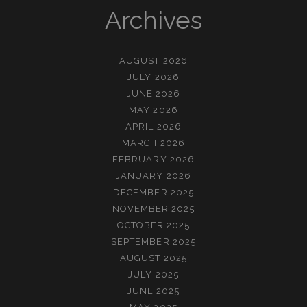
Archives
AUGUST 2026
JULY 2026
JUNE 2026
MAY 2026
APRIL 2026
MARCH 2026
FEBRUARY 2026
JANUARY 2026
DECEMBER 2025
NOVEMBER 2025
OCTOBER 2025
SEPTEMBER 2025
AUGUST 2025
JULY 2025
JUNE 2025