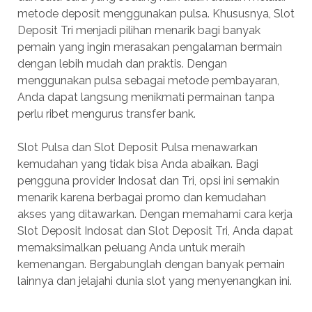
metode deposit menggunakan pulsa. Khususnya, Slot
Deposit Tri menjadi pilihan menarik bagi banyak
pemain yang ingin merasakan pengalaman bermain
dengan lebih mudah dan praktis. Dengan
menggunakan pulsa sebagai metode pembayaran,
Anda dapat langsung menikmati permainan tanpa
perlu ribet mengurus transfer bank.
Slot Pulsa dan Slot Deposit Pulsa menawarkan
kemudahan yang tidak bisa Anda abaikan. Bagi
pengguna provider Indosat dan Tri, opsi ini semakin
menarik karena berbagai promo dan kemudahan
akses yang ditawarkan. Dengan memahami cara kerja
Slot Deposit Indosat dan Slot Deposit Tri, Anda dapat
memaksimalkan peluang Anda untuk meraih
kemenangan. Bergabunglah dengan banyak pemain
lainnya dan jelajahi dunia slot yang menyenangkan ini.