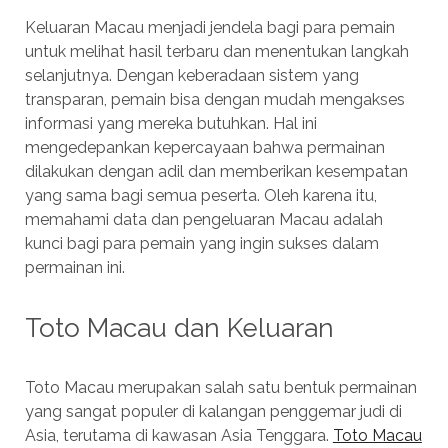
Keluaran Macau menjadi jendela bagi para pemain
untuk melihat hasil terbaru dan menentukan langkah
selanjutnya. Dengan keberadaan sistem yang
transparan, pemain bisa dengan mudah mengakses
informasi yang mereka butuhkan. Hal ini
mengedepankan kepercayaan bahwa permainan
dilakukan dengan adil dan memberikan kesempatan
yang sama bagi semua peserta. Oleh karena itu,
memahami data dan pengeluaran Macau adalah
kunci bagi para pemain yang ingin sukses dalam
permainan ini.
Toto Macau dan Keluaran
Toto Macau merupakan salah satu bentuk permainan
yang sangat populer di kalangan penggemar judi di
Asia, terutama di kawasan Asia Tenggara.
Toto Macau