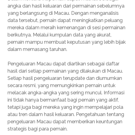
angka dan hasil keluaran dari permainan sebelumnya
yang berlangsung di Macau. Dengan menganalisis
data tersebut, pemain dapat meningkatkan peluang
mereka dalam meraih kemenangan di sesi permainan
berikutnya. Melalui kumpulan data yang akurat,
pemain mampu membuat keputusan yang lebih bijak
dalam memasang taruhan.
Pengeluaran Macau dapat diartikan sebagai daftar
hasil dari setiap permainan yang dilakukan di Macau.
Setiap hasil pengeluaran terupdate dan diumumkan
secara resmi, yang memungkinkan pemain untuk
melacak angka-angka yang sering muncul. Informasi
ini tidak hanya bermanfaat bagi pemain yang aktif,
tetapi juga bagi mereka yang ingin mempelajari pola
atau tren dalam hasil keluaran. Pengetahuan tentang
pengeluaran Macau dapat memberikan keuntungan
strategis bagi para pemain.