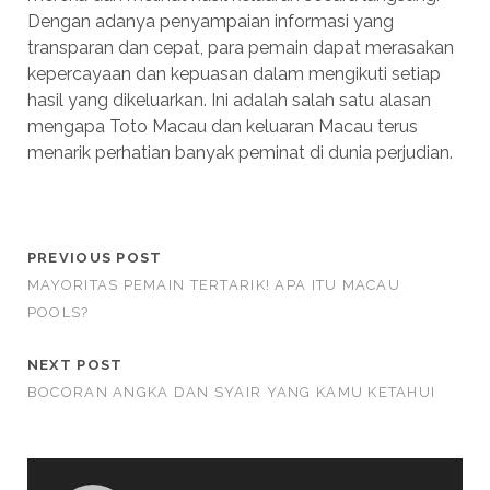
Dengan adanya penyampaian informasi yang
transparan dan cepat, para pemain dapat merasakan
kepercayaan dan kepuasan dalam mengikuti setiap
hasil yang dikeluarkan. Ini adalah salah satu alasan
mengapa Toto Macau dan keluaran Macau terus
menarik perhatian banyak peminat di dunia perjudian.
PREVIOUS POST
MAYORITAS PEMAIN TERTARIK! APA ITU MACAU
POOLS?
NEXT POST
BOCORAN ANGKA DAN SYAIR YANG KAMU KETAHUI