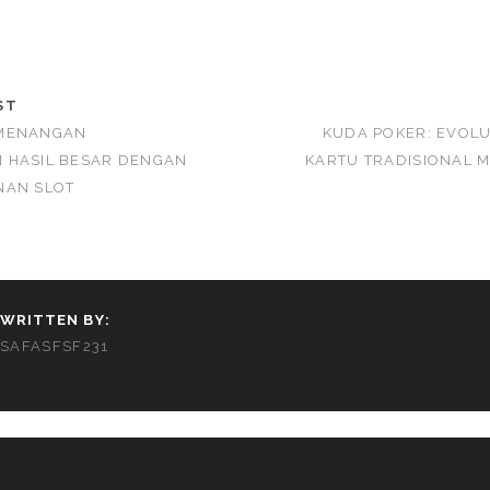
ST
EMENANGAN
KUDA POKER: EVOLU
 HASIL BESAR DENGAN
KARTU TRADISIONAL 
NAN SLOT
WRITTEN BY:
SAFASFSF231