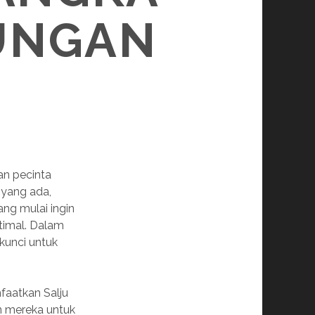
UNGAN
an pecinta
 yang ada,
ang mulai ingin
timal. Dalam
 kunci untuk
faatkan Salju
n mereka untuk