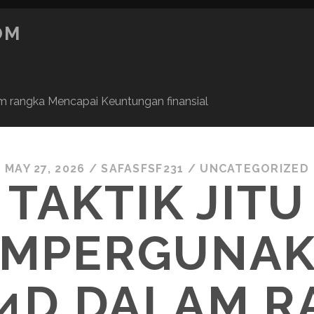
OM
 rangka Mencapai Keuntungan finansial
MAY 27, 2026
/
SAFASFSF231
/
UNCATEGORIZED
TAKTIK JITU
MPERGUNA
4D DALAM R