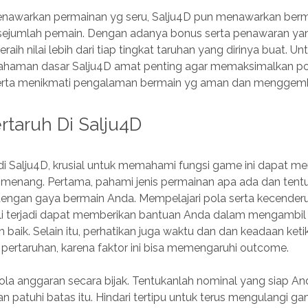
enawarkan permainan yg seru, Salju4D pun menawarkan be
sejumlah pemain. Dengan adanya bonus serta penawaran y
aih nilai lebih dari tiap tingkat taruhan yang dirinya buat. Unt
haman dasar Salju4D amat penting agar memaksimalkan po
erta menikmati pengalaman bermain yg aman dan menggemb
ertaruh Di Salju4D
di Salju4D, krusial untuk memahami fungsi game ini dapat m
 menang. Pertama, pahami jenis permainan apa ada dan tent
 dengan gaya bermain Anda. Mempelajari pola serta kecende
ali terjadi dapat memberikan bantuan Anda dalam mengambil
ih baik. Selain itu, perhatikan juga waktu dan dan keadaan ket
pertaruhan, karena faktor ini bisa memengaruhi outcome.
elola anggaran secara bijak. Tentukanlah nominal yang siap A
n patuhi batas itu. Hindari tertipu untuk terus mengulangi gam