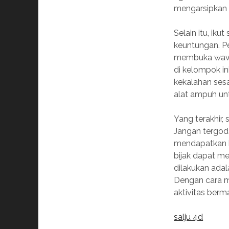
mengarsipkan h
Selain itu, ik
keuntungan. P
membuka wawas
di kelompok i
kekalahan sesa
alat ampuh un
Yang terakhir,
Jangan tergod
mendapatkan 
bijak dapat m
dilakukan ada
Dengan cara m
aktivitas berma
salju 4d