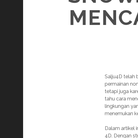
MENC
Salju4D telah 
permainan nom
tetapi juga ka
tahu cara men
lingkungan yan
menemukan ke
Dalam artikel
4D. Dengan st