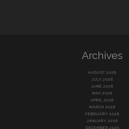
Archives
AUGUST 2026
JULY 2026
JUNE 2026
MAY 2026
APRIL 2026
MARCH 2026
FEBRUARY 2026
JANUARY 2026
DECEMBER 2025