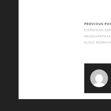
PREVIOUS PO
DAPATKAN K
MENDAPATKAN
KUDA PERMAI