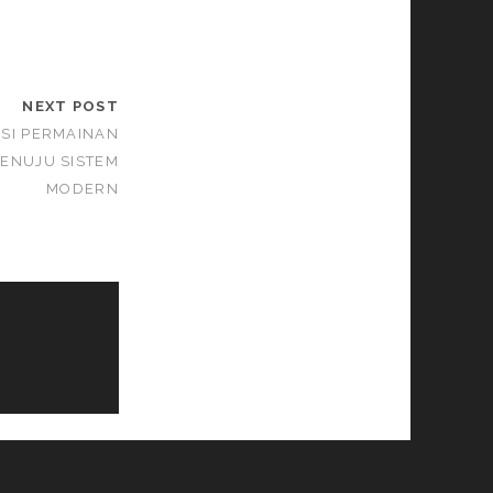
NEXT POST
SI PERMAINAN
MENUJU SISTEM
MODERN