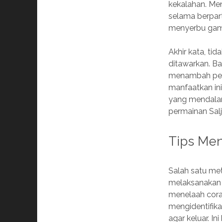
kekalahan. Me
selama berpart
menyerbu game
Akhir kata, ti
ditawarkan. B
menambah pelu
manfaatkan in
yang mendala
permainan Sal
Tips Me
Salah satu me
melaksanakan 
menelaah cora
mengidentifik
agar keluar. I