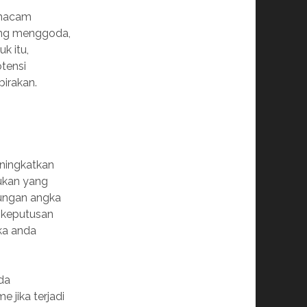
rmacam
ang menggoda,
uk itu,
tensi
irakan.
eningkatkan
ukan yang
rungan angka
 keputusan
ika anda
nda
e jika terjadi