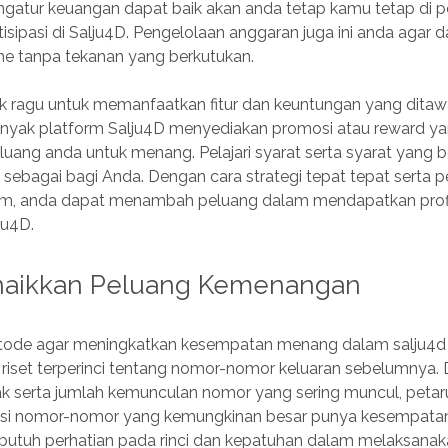
ngatur keuangan dapat baik akan anda tetap kamu tetap di 
isipasi di Salju4D. Pengelolaan anggaran juga ini anda agar 
 tanpa tekanan yang berkutukan.
dak ragu untuk memanfaatkan fitur dan keuntungan yang dita
anyak platform Salju4D menyediakan promosi atau reward y
ang anda untuk menang. Pelajari syarat serta syarat yang be
i sebagai bagi Anda. Dengan cara strategi tepat tepat sert
m, anda dapat menambah peluang dalam mendapatkan profi
ju4D.
naikkan Peluang Kemenangan
tode agar meningkatkan kesempatan menang dalam salju4d i
riset terperinci tentang nomor-nomor keluaran sebelumnya.
k serta jumlah kemunculan nomor yang sering muncul, petar
asi nomor-nomor yang kemungkinan besar punya kesempatan 
ni butuh perhatian pada rinci dan kepatuhan dalam melaksana