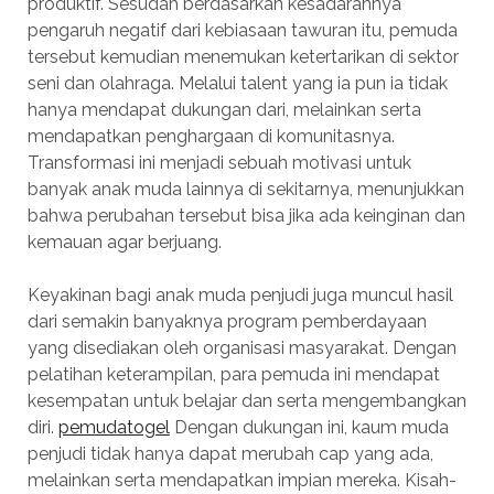
produktif. Sesudah berdasarkan kesadarannya
pengaruh negatif dari kebiasaan tawuran itu, pemuda
tersebut kemudian menemukan ketertarikan di sektor
seni dan olahraga. Melalui talent yang ia pun ia tidak
hanya mendapat dukungan dari, melainkan serta
mendapatkan penghargaan di komunitasnya.
Transformasi ini menjadi sebuah motivasi untuk
banyak anak muda lainnya di sekitarnya, menunjukkan
bahwa perubahan tersebut bisa jika ada keinginan dan
kemauan agar berjuang.
Keyakinan bagi anak muda penjudi juga muncul hasil
dari semakin banyaknya program pemberdayaan
yang disediakan oleh organisasi masyarakat. Dengan
pelatihan keterampilan, para pemuda ini mendapat
kesempatan untuk belajar dan serta mengembangkan
diri.
pemudatogel
Dengan dukungan ini, kaum muda
penjudi tidak hanya dapat merubah cap yang ada,
melainkan serta mendapatkan impian mereka. Kisah-