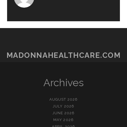
MADONNAHEALTHCARE.COM
Archives
AUGUST 2026
JULY 2026
JUNE 2026
MAY 2026
APRIL 2026