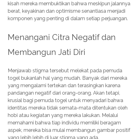
kisah mereka membuktikan bahwa meskipun jalannya
berat, keyakinan dan optimisme senantiasa menjadi
komponen yang penting di dalam setiap perjuangan.
Menangani Citra Negatif dan
Membangun Jati Diri
Menjawab stigma tersebut melekat pada pemuda
togel bukanlah hal yang mudah. Banyak dari mereka
yang mengalami tertekan dan terasingkan karena
pandangan negatif dari orang-orang. Akan tetapi,
krusial bagi pemuda togel untuk menyadari bahwa
identitas mereka tidak semata-mata ditentukan oleh
hobi atau kegiatan yang mereka lakukan. Melalui
memahami bahwa tiap individu memiliki beragam
aspek, mereka bisa mulai membangun gambar positif
yang lebih lebih di luar stigma yang ada.