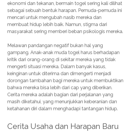
ekonomi dan tekanan, bermain togel sering kali dilihat
sebagai sebuah bentuk harapan. Pemuda-pemuda ini
mencari untuk mengubah nasib mereka dan
membuat hidup lebih baik. Namun, stigma dari
masyarakat sering memberi beban psikologis mereka.
Melawan pandangan negatif bukan hal yang
gampang. Anak-anak muda togel harus berhadapan
kritik dari orang-orang di sekitar mereka yang tidak
mengerti situasi mereka. Dalam banyak kasus,
keinginan untuk diterima dan dimengerti menjadi
dorongan tambahan bagi mereka untuk membuktikan
bahwa mereka bisa lebih dari cap yang diberikan.
Cerita mereka adalah bagian dari perjalanan yang
masih diketahui, yang menunjukkan keberanian dan
ketahanan diri dalam menghadapi tantangan hidup.
Cerita Usaha dan Harapan Baru