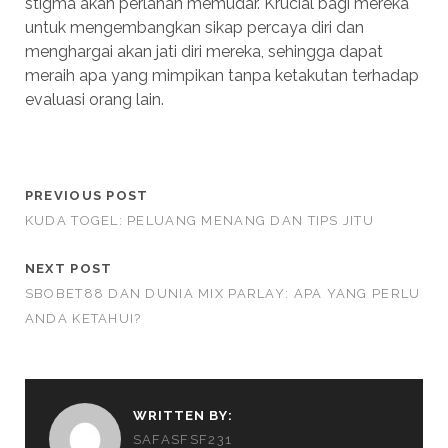
stigma akan perlahan memudar. Krucial bagi mereka
untuk mengembangkan sikap percaya diri dan
menghargai akan jati diri mereka, sehingga dapat
meraih apa yang mimpikan tanpa ketakutan terhadap
evaluasi orang lain.
PREVIOUS POST
KUDA TOGEL: PELUANG MENANG DAN TIPS JITU
NEXT POST
SBOBET88 DAN DUNIA MIX PARLAY: APA YANG PERLU
ANDA KETAHUI?
WRITTEN BY:
SAFASFSF231