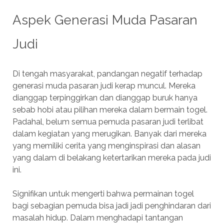
Aspek Generasi Muda Pasaran
Judi
Di tengah masyarakat, pandangan negatif terhadap
generasi muda pasaran judi kerap muncul. Mereka
dianggap terpinggirkan dan dianggap buruk hanya
sebab hobi atau pilihan mereka dalam bermain togel.
Padahal, belum semua pemuda pasaran judi terlibat
dalam kegiatan yang merugikan. Banyak dari mereka
yang memiliki cerita yang menginspirasi dan alasan
yang dalam di belakang ketertarikan mereka pada judi
ini.
Signifikan untuk mengerti bahwa permainan togel
bagi sebagian pemuda bisa jadi jadi penghindaran dari
masalah hidup. Dalam menghadapi tantangan