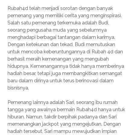
Rubah4d telah menjadi sorotan dengan banyak
pemenang yang memiliki cerita yang menginspirasi.
Salah satu pemenang terkemuka adalah Budi,
seorang pengusaha muda yang sebelumnya
menghadapi berbagai tantangan dalam karirnya.
Dengan ketekunan dan tekad, Budi memutuskan
untuk mencoba keberuntungannya di Rubah 4d dan
berhasil meraih kemenangan yang mengubah
hidupnya. Kemenangannya tidak hanya memberinya
hadiah besar, tetapi juga membangkitkan semangat
baru dalam dirinya untuk terus berinovasi dalam
bisnisnya.
Pemenang lainnya adalah Sari, seorang ibu rumah
tangga yang awalnya bermain Rubah4d hanya untuk
hiburan. Namun, takdir berpihak padanya dan Sari
memenangkan jackpot yang mengejutkan. Dengan
hadiah tersebut, Sari mampu mewujudkan impian