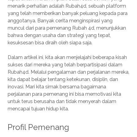
menarik perhatian adalah Rubah4d, sebuah platform
yang telah memberikan banyak peluang kepada para
anggotanya. Banyak cerita menginspirasi yang
muncul dari para pemenang Rubah 4d, menunjukkan
bahwa dengan usaha dan strategi yang tepat,
kesuksesan bisa diraih oleh siapa saja.
Dalam artikel ini, kita akan menjelajahi beberapa kisah
sukses dari mereka yang telah berpartisipasi dalam
Rubah4d. Melalui pengalaman dan perjalanan mereka,
kita dapat belajar tentang ketekunan, disiplin, dan
inovasi. Mari kita simak bersama bagaimana
perjalanan para pemenang ini bisa memotivasi kita
untuk terus berusaha dan tidak menyerah dalam
mencapai tujuan hidup kita.
Profil Pemenang