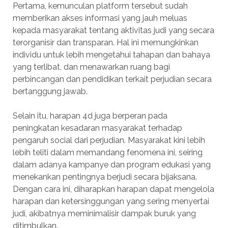
Pertama, kemunculan platform tersebut sudah
memberikan akses informasi yang jauh meluas
kepada masyarakat tentang aktivitas judi yang secara
terorganisir dan transparan. Hal ini memungkinkan
individu untuk lebih mengetahui tahapan dan bahaya
yang terlibat, dan menawarkan ruang bagi
perbincangan dan pendidikan terkait perjudian secara
bertanggung jawab.
Selain itu, harapan 4d juga berperan pada
peningkatan kesadaran masyarakat terhadap
pengaruh social dari perjudian. Masyarakat kini lebih
lebih teliti dalam memandang fenomena ini, seiring
dalam adanya kampanye dan program edukasi yang
menekankan pentingnya berjudi secara bijaksana.
Dengan cara ini, diharapkan harapan dapat mengelola
harapan dan ketersinggungan yang sering menyertai
judi, akibatnya meminimalisir dampak buruk yang
ditimbulkan.