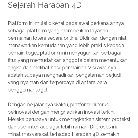
Sejarah Harapan 4D
Platform ini mulai dikenal pada awal perkenalannya
sebagai platform yang memberikan layanan
permainan lotere secara online. Didirikan dengan niat
menawarkan kemudahan yang lebih praktis kepada
pemain togel, platform ini menyuguhkan berbagai
fitur yang memudahkan anggota dalam menentukan
angka dan melihat hasil permainan. Visi awalnya
adalah supaya menghadirkan pengalaman berjudi
yang nyaman dan terpercaya di antara para
penggemar togel.
Dengan berjalannya waktu, platform ini terus
berinovasi dengan menghadirkan inovasi terkini.
Mereka berupaya untuk meningkatkan sistem proteksi
dan user interface agar lebih ramah. Di proses ini,
minat masyarakat terhadap Harapan 4D semakin