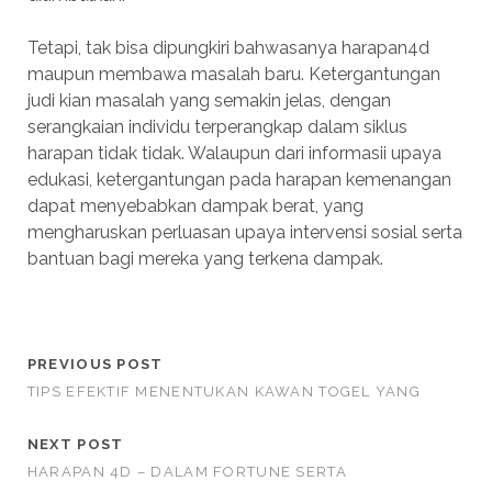
Tetapi, tak bisa dipungkiri bahwasanya harapan4d
maupun membawa masalah baru. Ketergantungan
judi kian masalah yang semakin jelas, dengan
serangkaian individu terperangkap dalam siklus
harapan tidak tidak. Walaupun dari informasii upaya
edukasi, ketergantungan pada harapan kemenangan
dapat menyebabkan dampak berat, yang
mengharuskan perluasan upaya intervensi sosial serta
bantuan bagi mereka yang terkena dampak.
PREVIOUS POST
TIPS EFEKTIF MENENTUKAN KAWAN TOGEL YANG
NEXT POST
HARAPAN 4D – DALAM FORTUNE SERTA