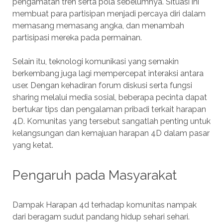
pengamatan tren serta pola sebelumnya. Situasi ini
membuat para partisipan menjadi percaya diri dalam
memasang memasang angka, dan menambah
partisipasi mereka pada permainan.
Selain itu, teknologi komunikasi yang semakin
berkembang juga lagi mempercepat interaksi antara
user. Dengan kehadiran forum diskusi serta fungsi
sharing melalui media sosial, beberapa pecinta dapat
bertukar tips dan pengalaman pribadi terkait harapan
4D. Komunitas yang tersebut sangatlah penting untuk
kelangsungan dan kemajuan harapan 4D dalam pasar
yang ketat.
Pengaruh pada Masyarakat
Dampak Harapan 4d terhadap komunitas nampak
dari beragam sudut pandang hidup sehari sehari.