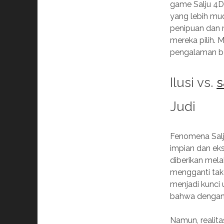
game Salju 4D
yang lebih mu
penipuan dan m
mereka pilih.
pengalaman be
Ilusi vs.
s
Judi
Fenomena Salj
impian dan ek
diberikan mel
mengganti tak
menjadi kunci
bahwa dengan 
Namun, realitas