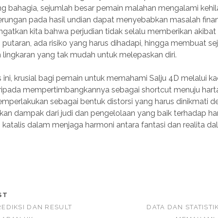
 bahagia, sejumlah besar pemain malahan mengalami kehi
erungan pada hasil undian dapat menyebabkan masalah finan
gatkan kita bahwa perjudian tidak selalu memberikan akibat y
utaran, ada risiko yang harus dihadapi, hingga membuat sej
 lingkaran yang tak mudah untuk melepaskan diri.
 ini, krusial bagi pemain untuk memahami Salju 4D melalui 
ripada mempertimbangkannya sebagai shortcut menuju hart
mperlakukan sebagai bentuk distorsi yang harus dinikmati d
n dampak dari judi dan pengelolaan yang baik terhadap ha
h katalis dalam menjaga harmoni antara fantasi dan realita da
ST
PREDIKSI DAN RESULT
DATA DAN STATISTI