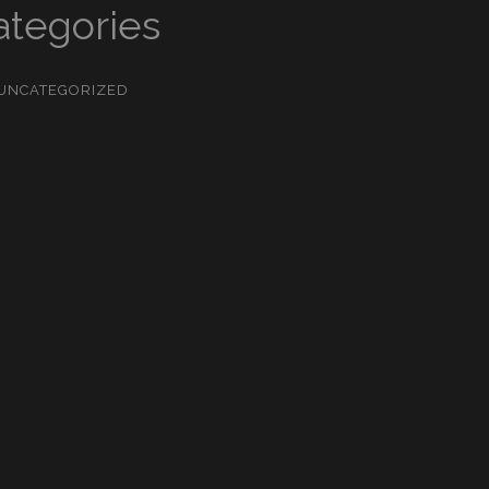
ategories
UNCATEGORIZED