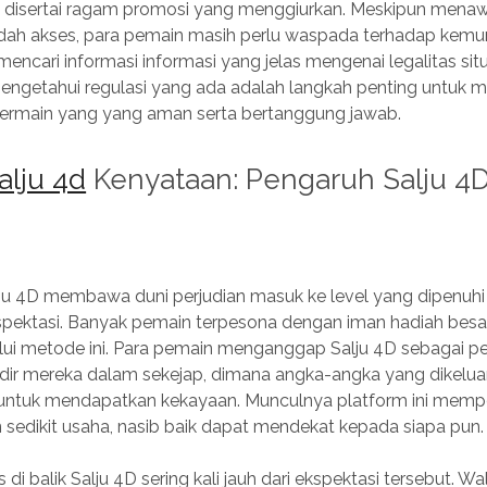
 disertai ragam promosi yang menggiurkan. Meskipun mena
dah akses, para pemain masih perlu waspada terhadap kemu
encari informasi informasi yang jelas mengenai legalitas sit
 Mengetahui regulasi yang ada adalah langkah penting untuk 
rmain yang yang aman serta bertanggung jawab.
alju 4d
Kenyataan: Pengaruh Salju 4
u 4D membawa duni perjudian masuk ke level yang dipenuh
spektasi. Banyak pemain terpesona dengan iman hadiah besa
alui metode ini. Para pemain menganggap Salju 4D sebagai p
dir mereka dalam sekejap, dimana angka-angka yang dikelua
 untuk mendapatkan kekayaan. Munculnya platform ini memper
sedikit usaha, nasib baik dapat mendekat kepada siapa pun.
 di balik Salju 4D sering kali jauh dari ekspektasi tersebut. 