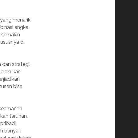
 yang menarik
binasi angka
i semakin
hususnya di
dan strategi.
melakukan
enjadikan
tusan bisa
 keamanan
kan taruhan,
ribadi.
ih banyak