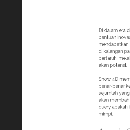
Di dalam era d
bantuan inovas
mendapatkan p
di kalangan p
bertaruh, mel
akan potensi.
Snow 4D memicu
benar-benar ke
sejumlah yang 
akan membaha
query apakah 
mimpi.