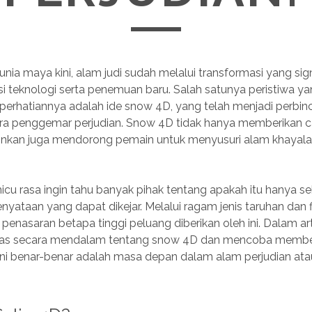
unia maya kini, alam judi sudah melalui transformasi yang sig
i teknologi serta penemuan baru. Salah satunya peristiwa y
erhatiannya adalah ide snow 4D, yang telah menjadi perbi
ara penggemar perjudian. Snow 4D tidak hanya memberikan c
ainkan juga mendorong pemain untuk menyusuri alam khayal
 rasa ingin tahu banyak pihak tentang apakah itu hanya seb
nyataan yang dapat dikejar. Melalui ragam jenis taruhan dan f
penasaran betapa tinggi peluang diberikan oleh ini. Dalam arti
s secara mendalam tentang snow 4D dan mencoba membe
ini benar-benar adalah masa depan dalam alam perjudian at