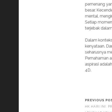
pemenang yang
besar. Kecend
mental, mengin
Setiap momen p
terjebak dalam
Dalam konteks
kenyataan. Da
seharusnya me
Pemahaman aka
aspirasi adala
4D.
PREVIOUS PO
HK HARI INI: 