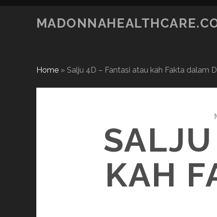
MADONNAHEALTHCARE.C
Home
»
Salju 4D – Fantasi atau kah Fakta dalam D
SALJU
KAH F