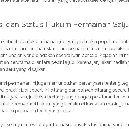
alternatif alternatif hiburan yang dapat diakses dengan fleksi
si dan Status Hukum Permainan Salj
h sebuah bentuk permainan judi yang semakin populer di ant
ermainan ini mengharuskan para pemain untuk memprediksi 
alam undian yang diadakan secara rutin berkala. Kejadian ini
tian, terutama di antara pecinta judi, karena janji akan hadiah
n seru yang disajikan.
nsi permainan ini juga memunculkan pertanyaan tentang lega
, praktik judi seperti ini dilarang dan bahkan dilarang secara t
di negara lain, judi bisa berlangsung dengan peraturan tertent
untuk memahami hukum yang berlaku di kawasan masing-ma
t dalam persoalan legal yang serius.
gnya kemajuan teknologi informasi, banyak situs daring yang