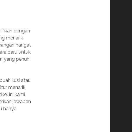
nifikan dengan
ang menarik
ncangan hangat
ara baru untuk
an yang penuh
uah ilusi atau
itur menarik,
kel ini kami
rikan jawaban
au hanya