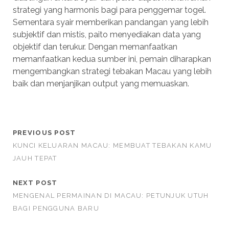
strategi yang harmonis bagi para penggemar togel.
Sementara syair memberikan pandangan yang lebih
subjektif dan mistis, paito menyediakan data yang
objektif dan terukur. Dengan memanfaatkan
memanfaatkan kedua sumber ini, pemain diharapkan
mengembangkan strategi tebakan Macau yang lebih
baik dan menjanjikan output yang memuaskan.
PREVIOUS POST
KUNCI KELUARAN MACAU: MEMBUAT TEBAKAN KAMU
JAUH TEPAT
NEXT POST
MENGENAL PERMAINAN DI MACAU: PETUNJUK UTUH
BAGI PENGGUNA BARU