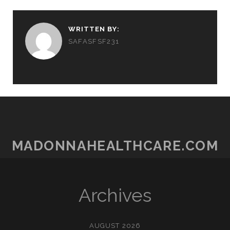
WRITTEN BY:
SAFASFSF231
MADONNAHEALTHCARE.COM
Archives
AUGUST 2026