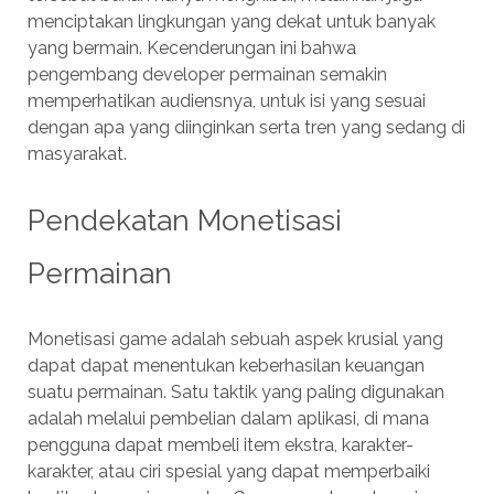
menciptakan lingkungan yang dekat untuk banyak
yang bermain. Kecenderungan ini bahwa
pengembang developer permainan semakin
memperhatikan audiensnya, untuk isi yang sesuai
dengan apa yang diinginkan serta tren yang sedang di
masyarakat.
Pendekatan Monetisasi
Permainan
Monetisasi game adalah sebuah aspek krusial yang
dapat dapat menentukan keberhasilan keuangan
suatu permainan. Satu taktik yang paling digunakan
adalah melalui pembelian dalam aplikasi, di mana
pengguna dapat membeli item ekstra, karakter-
karakter, atau ciri spesial yang dapat memperbaiki