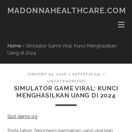
MADONNAHEALTHCARE.COM
Home
»
Simulator Game Viral: Kunci Menghasilkan
Uang di 2024
JANUARY 23, 2026
/
SAFASFSF231
/
UNCATEGORIZED
SIMULATOR GAME VIRAL: KUNCI
MENGHASILKAN UANG DI 2024
Slot demo pg
Pada tahun, fenomeno permainan yang viral kian