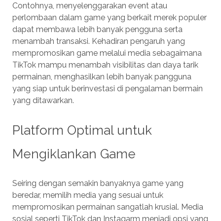
Contohnya, menyelenggarakan event atau
perlombaan dalam game yang berkait merek populer
dapat membawa lebih banyak pengguna serta
menambah transaksi. Kehadiran pengaruh yang
mempromosikan game melalui media sebagaimana
TikTok mampu menambah visibilitas dan daya tarik
permainan, menghasilkan lebih banyak pangguna
yang siap untuk berinvestasi di pengalaman bermain
yang ditawarkan.
Platform Optimal untuk
Mengiklankan Game
Seiring dengan semakin banyaknya game yang
beredar, memilih media yang sesuai untuk
mempromosikan permainan sangatlah krusial. Media
sosial seperti TikTok dan Instagarm menjadi opsi yang