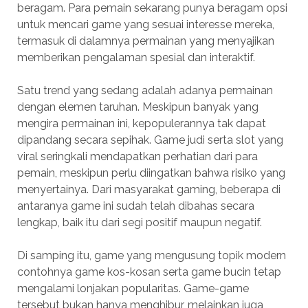
beragam. Para pemain sekarang punya beragam opsi
untuk mencari game yang sesuai interesse mereka,
termasuk di dalamnya permainan yang menyajikan
memberikan pengalaman spesial dan interaktif.
Satu trend yang sedang adalah adanya permainan
dengan elemen taruhan. Meskipun banyak yang
mengira permainan ini, kepopulerannya tak dapat
dipandang secara sepihak. Game judi serta slot yang
viral seringkali mendapatkan perhatian dari para
pemain, meskipun perlu diingatkan bahwa risiko yang
menyertainya. Dari masyarakat gaming, beberapa di
antaranya game ini sudah telah dibahas secara
lengkap, baik itu dari segi positif maupun negatif.
Di samping itu, game yang mengusung topik modern
contohnya game kos-kosan serta game bucin tetap
mengalami lonjakan popularitas. Game-game
tersebut bukan hanya menghibur, melainkan juga