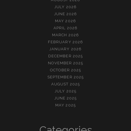
JULY 2026
JUNE 2026
MAY 2026
APRIL 2026
MARCH 2026
FEBRUARY 2026
JANUARY 2026
DECEMBER 2025
NOVEMBER 2025
OCTOBER 2025
SEPTEMBER 2025
AUGUST 2025
JULY 2025
JUNE 2025
MAY 2025
Categories