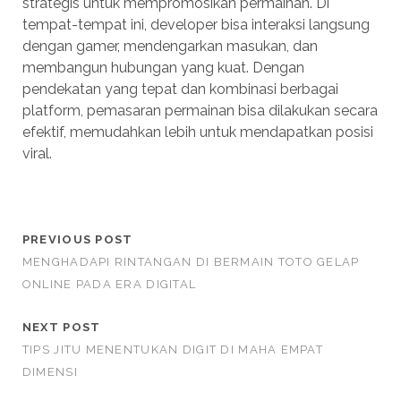
strategis untuk mempromosikan permainan. Di
tempat-tempat ini, developer bisa interaksi langsung
dengan gamer, mendengarkan masukan, dan
membangun hubungan yang kuat. Dengan
pendekatan yang tepat dan kombinasi berbagai
platform, pemasaran permainan bisa dilakukan secara
efektif, memudahkan lebih untuk mendapatkan posisi
viral.
PREVIOUS POST
MENGHADAPI RINTANGAN DI BERMAIN TOTO GELAP
ONLINE PADA ERA DIGITAL
NEXT POST
TIPS JITU MENENTUKAN DIGIT DI MAHA EMPAT
DIMENSI