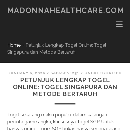
MADONNAHEALTHCARE.COM
Home
»
Petunjuk Lengkap Togel Online: Togel
Singapura dan Metode Bertaruh
JANUARY 6, 2026
/
SAFASFSF231
/
UNCATEGORIZED
PETUNJUK LENGKAP TOGEL
ONLINE: TOGEL SINGAPURA DAN
METODE BERTARUH
Togel sekarang makin populer dalam kalangan
pecinta game angka, khususnya Togel SGP. Untuk
banyak orang, Togel SGP bukan hanya sebagai ajang