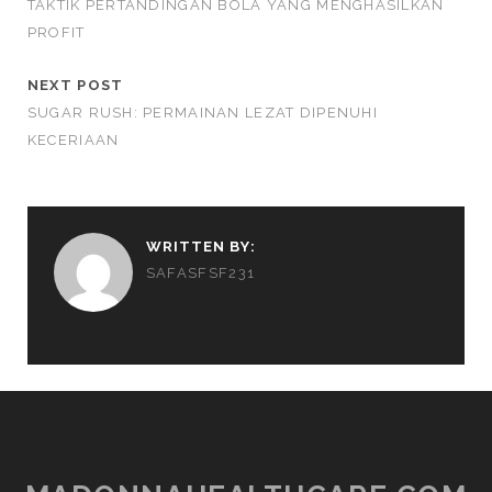
TAKTIK PERTANDINGAN BOLA YANG MENGHASILKAN
PROFIT
NEXT POST
SUGAR RUSH: PERMAINAN LEZAT DIPENUHI
KECERIAAN
WRITTEN BY:
SAFASFSF231