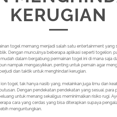
KERUGIAN
inan togel memang menjadi salah satu entertainment yang 
blik. Dengan munculnya beberapa aplikasi seperti togelion, 
s mudah dalam bergabung permainan togel ini di mana saja da
un nampak mengasyikkan, penting untuk pemain agar menge
erjudi dan taktik untuk menghindari kerugian.
ion togel, tak hanya nasib yang, melainkan juga ilmu dan kea
utusan. Dengan pendekatan pendekatan yang sesuai, para 
luang untuk menang sekaligus meminimalkan risiko rugi. Ayo
berapa cara yang cerdas yang bisa diterapkan supaya penga
 lebih menguntungkan.