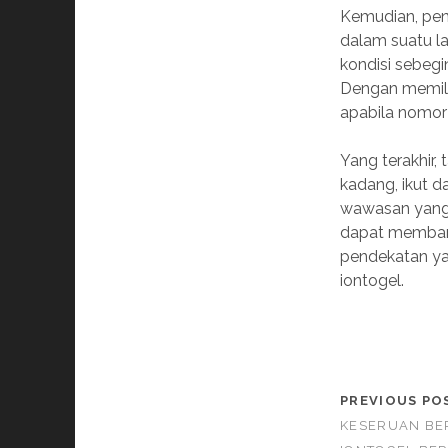
Kemudian, pen
dalam suatu la
kondisi sebegi
Dengan memili
apabila nomor 
Yang terakhir,
kadang, ikut d
wawasan yang b
dapat membant
pendekatan ya
iontogel.
PREVIOUS PO
KESERUAN BE