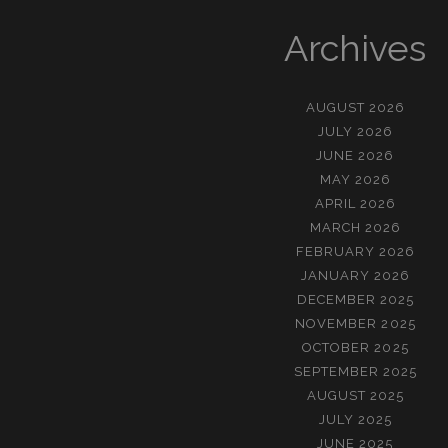
Archives
AUGUST 2026
JULY 2026
JUNE 2026
MAY 2026
APRIL 2026
MARCH 2026
FEBRUARY 2026
JANUARY 2026
DECEMBER 2025
NOVEMBER 2025
OCTOBER 2025
SEPTEMBER 2025
AUGUST 2025
JULY 2025
JUNE 2025