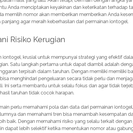
ipatan hasil yang lalu. Akan tetapi, bermain dengan angka ya
u Anda menciptakan keyakinan dan keterikatan terhadap ta
da memilih nomor akan memberikan memberikan Anda kesem
ka panjang agar meraih keberhasilan dari permainan iontogel.
i Risiko Kerugian
iontogel, krusial untuk mempunyai strategi yang efektif da
ian. Satu langkah pertama untuk dapat diambil adalah deng
ggaran terpisah dalam taruhan. Dengan memiliki memiliki b
 bisa menghindari pengeluaran secara tidak perlu dan menja
li. Ini serta membantu untuk selalu fokus dan agar tidak terj
hasil taruhan tidak cocok harapan.
emain perlu memahami pola dan data dari permainan iontogel
belumnya dan memahami tren bisa menambah kesempatan 
ebih baik. Dengan memahami risiko yang selalu terkait dengan 
in dapat lebih selektif ketika menentukan nomor atau gabun