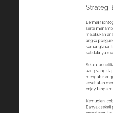
Strategi
Bermain iontog
serta menamba
melakukan ana
angka pengun
kemungkinan le
setidaknya me
Selain, peneli
uang yang siap
mengatur angg
kesehatan men
enjoy tanpa me
Kemudian, coba
Banyak sekali 