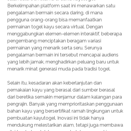
Berkelimpahan platform saat ini menawarkan satu
pengalaman bermain secara daring, di mana
pengguna orang-orang bisa memanfaatkan
permainan togel kayu secara virtual. Dengan
menggabungkan elemen-elemen interaktif, beberapa
pengembang menciptakan beragam variasi
permainan yang menarik serta seru. Serunya
pengalaman bermain ini tersebut mencapai audiens
yang lebih jamak, menghadirkan peluang baru untuk
menarik minat generasi muda pada tradisi togel.
Selain itu, kesadaran akan keberlanjutan dan
pemakaian kayu yang berasal dari sumber berasal
dari beretika semakin menjamur dalam kalangan para
pengrajin. Banyak yang memprioritaskan penggunaan
bahan kayu yang bersertifikat ramah lingkungan untuk
pembuatan kayutogel. Inovasi ini tidak hanya
mendukung melestarikan alam, tetapi juga membawa