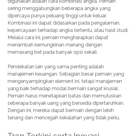
digunakan adalah cara kombinasi angka. Pemain
sering menggabungkan beberapa angka yang
dipercaya punya peluang tinggi untuk keluar.
Kombinasi ini dapat didasarkan pada pengalaman,
kepercayaan terhadap angka tertentu, atau hasil studi.
Melalui cara ini, pemain mengharapkan dapat
menambah kemungkinan menang dengan
memasang bet pada banyak opsi sekali.
Pendekatan lain yang sama penting adalah
manajemen keuangan. Sebagian besar pemain yang
mengenyampingkan element ini, tetapi manajemen
yang baik terhadap modal bermain sangat krusial.
Pemain harus menetapkan batas dan memutuskan
seberapa banyak uang yang bersedia dipertaruhkan.
Dengan ini, mereka dapat bermain dengan lebih
tenang dan mencegah kekalahan yang tidak perlu.