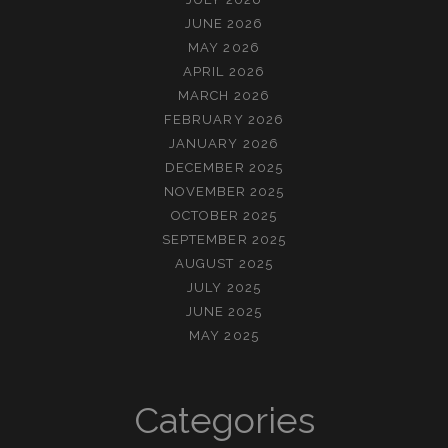
JUNE 2026
MAY 2026
APRIL 2026
MARCH 2026
FEBRUARY 2026
JANUARY 2026
DECEMBER 2025
NOVEMBER 2025
OCTOBER 2025
SEPTEMBER 2025
AUGUST 2025
JULY 2025
JUNE 2025
MAY 2025
Categories