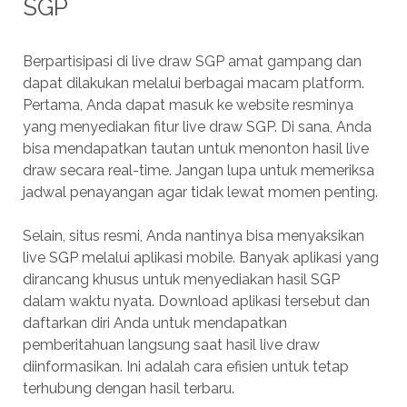
SGP
Berpartisipasi di live draw SGP amat gampang dan
dapat dilakukan melalui berbagai macam platform.
Pertama, Anda dapat masuk ke website resminya
yang menyediakan fitur live draw SGP. Di sana, Anda
bisa mendapatkan tautan untuk menonton hasil live
draw secara real-time. Jangan lupa untuk memeriksa
jadwal penayangan agar tidak lewat momen penting.
Selain, situs resmi, Anda nantinya bisa menyaksikan
live SGP melalui aplikasi mobile. Banyak aplikasi yang
dirancang khusus untuk menyediakan hasil SGP
dalam waktu nyata. Download aplikasi tersebut dan
daftarkan diri Anda untuk mendapatkan
pemberitahuan langsung saat hasil live draw
diinformasikan. Ini adalah cara efisien untuk tetap
terhubung dengan hasil terbaru.