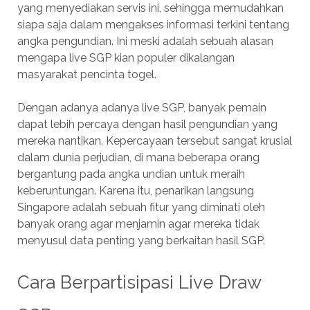
yang menyediakan servis ini, sehingga memudahkan
siapa saja dalam mengakses informasi terkini tentang
angka pengundian. Ini meski adalah sebuah alasan
mengapa live SGP kian populer dikalangan
masyarakat pencinta togel.
Dengan adanya adanya live SGP, banyak pemain
dapat lebih percaya dengan hasil pengundian yang
mereka nantikan. Kepercayaan tersebut sangat krusial
dalam dunia perjudian, di mana beberapa orang
bergantung pada angka undian untuk meraih
keberuntungan. Karena itu, penarikan langsung
Singapore adalah sebuah fitur yang diminati oleh
banyak orang agar menjamin agar mereka tidak
menyusul data penting yang berkaitan hasil SGP.
Cara Berpartisipasi Live Draw