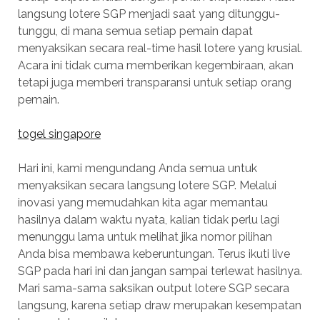
langsung lotere SGP menjadi saat yang ditunggu-
tunggu, di mana semua setiap pemain dapat
menyaksikan secara real-time hasil lotere yang krusial.
Acara ini tidak cuma memberikan kegembiraan, akan
tetapi juga memberi transparansi untuk setiap orang
pemain.
togel singapore
Hari ini, kami mengundang Anda semua untuk
menyaksikan secara langsung lotere SGP. Melalui
inovasi yang memudahkan kita agar memantau
hasilnya dalam waktu nyata, kalian tidak perlu lagi
menunggu lama untuk melihat jika nomor pilihan
Anda bisa membawa keberuntungan. Terus ikuti live
SGP pada hari ini dan jangan sampai terlewat hasilnya.
Mari sama-sama saksikan output lotere SGP secara
langsung, karena setiap draw merupakan kesempatan