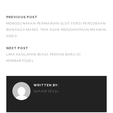
PREVIOUS POST
MENGGUNAKAN PERMAINAN SLOT VERSI PERCOBAAN
BONANZA MANIS: TRIK AGAR MENDAPATKAN MAXWIN
ANDA
NEXT POST
LIMA KESILAPAN BIASA PEMAIN BARU DI
KEMBARTOGEL
WRITTEN BY:
SAFASFSF231