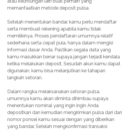
atau keuntungan lain buat pemain yang
memanfaatkan metode deposit pulsa.
Setelah menentukan bandar, kamu perlu mendaftar
serta membuat rekening apabila kamu tidak
memilikinya. Proses pendaftaran umumnya relatif
sederhana serta cepat pula, hanya dalam mengisi
informasi dasar Anda. Pastikan segala data yang
kamu masukkan benar supaya jangan terjadi kendala
ketika melakukan deposit. Sesudah akun kamu dapat
digunakan, kamu bisa melanjutkan ke tahapan
langkah setoran.
Dalam rangka melaksanakan setoran pulsa,
umumnya kamu akan diminta dihimbau supaya
menentukan nominal yang ingin ingin Anda
depositkan dan kemudian mengirimkan pulsa dari dari
nomor ponsel kamu sesuai dengan yang diberikan
yang bandar. Setelah mengkonfirmasi transaksi