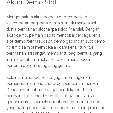
Akun Demo Slot
Menggunakan akun demo slot memberikan
kesempatan bagi para pemain untuk menjelajahi
dunia permainan slot tanpa risiko finansial. Dengan
akun demo, pemain dapat mencoba berbagai jenis
slot demo, termasuk slot demo gacor dan slot demo
no limit, sambil mempelajari cara kerja fitur-fitur
permainan. Ini sangat membantu bagi pemula yang
ingin memahami mekanika permainan sebelum
bertaruh dengan uang sungguhan.
Selain itu, akun demo slot juga memungkinkan
pemain untuk menguji strategi permainan mereka.
Dengan mencoba berbagai pendekatan dalam
bermain slot, seperti memilih slot gacor atau slot
gacor maxwin, pemain dapat menemukan metode
yang paling cocok dan memberikan peluang menang