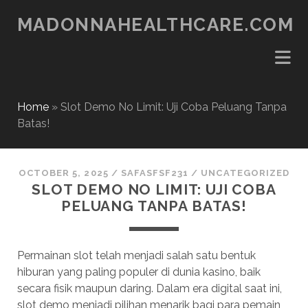
MADONNAHEALTHCARE.COM
Home
»
Slot Demo No Limit: Uji Coba Peluang Tanpa
Batas!
OCTOBER 5, 2025
/
SAFASFSF231
/
UNCATEGORIZED
SLOT DEMO NO LIMIT: UJI COBA
PELUANG TANPA BATAS!
Permainan slot telah menjadi salah satu bentuk
hiburan yang paling populer di dunia kasino, baik
secara fisik maupun daring. Dalam era digital saat ini,
slot demo menjadi pilihan menarik bagi para pemain