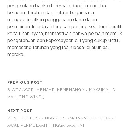
pengelolaan bankroll. Pemain dapat mencoba
beragam taruhan dan belajar bagaimana
mengoptimalkan penggunaan dana dalam
permainan. Ini adalah langkah penting sebelum beralih
ke taruhan nyata, memastikan bahwa pemain memiliki
pengetahuan dan kepercayaan diri yang cukup untuk
memasang taruhan yang lebih besar di akun asli
mereka.
PREVIOUS POST
SLOT GACOR: MENCARI KEMENANGAN MAKSIMAL DI
MAHJONG WINS 3
NEXT POST
MENELITI JEJAK UNGGUL PERMAINAN TOGEL: DARI
AWAL PERMULAAN HINGGA SAAT INI