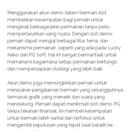
Menggunakan akun demo dalam bermain slot
memberikan kesempatan bagi pemain untuk
mengenal berbagai jenis permainan tanpa perlu
mempertaruhkan uang nyata. Dengan slot demo,
pemain dapat menguji berbagai fitur, tema, dan
mekanisme permainan, seperti yang ada pada Lucky
Neko dari PG Soft. Hal ini sangat bermanfaat untuk
memahami bagaimana setiap permainan berfungsi
dan mempersiapkan strategi yang lebih baik.
Akun demo juga memungkinkan pemain untuk
merasakan pengalaman bermain yang sesungguhnya,
termasuk grafik yang menarik dan suara yang
mendukung. Pemain dapat menikmati slot demo PG
tanpa tekanan finansial. Ini memberi kesempatan
untuk bermain lebih santai dan terfokus untuk
mengambil keputusan yang tepat saat beralih ke