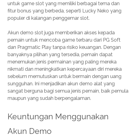
untuk game slot yang memiliki berbagai tema dan
fitur bonus yang berbeda, seperti Lucky Neko yang
populer di kalangan penggemar slot.
Akun demo slot juga memberikan akses kepada
pemain untuk mencoba game terbaru dari PG Soft
dan Pragmatic Play tanpa risiko keuangan. Dengan
banyaknya pilihan yang tersedia, pemain dapat
menemukan jenis permainan yang paling mereka
nikmati dan meningkatkan kepercayaan diri mereka
sebelum memutuskan untuk bermain dengan uang
sungguhan. Ini menjadikan akun demo alat yang
sangat berguna bagi semua jenis pemain, baik pemula
maupun yang sudah berpengalaman.
Keuntungan Menggunakan
Akun Demo