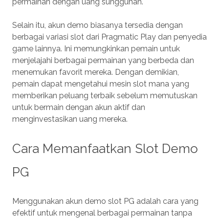
permainan dengan uang sungguhan.
Selain itu, akun demo biasanya tersedia dengan
berbagai variasi slot dari Pragmatic Play dan penyedia
game lainnya. Ini memungkinkan pemain untuk
menjelajahi berbagai permainan yang berbeda dan
menemukan favorit mereka. Dengan demikian,
pemain dapat mengetahui mesin slot mana yang
memberikan peluang terbaik sebelum memutuskan
untuk bermain dengan akun aktif dan
menginvestasikan uang mereka.
Cara Memanfaatkan Slot Demo
PG
Menggunakan akun demo slot PG adalah cara yang
efektif untuk mengenal berbagai permainan tanpa