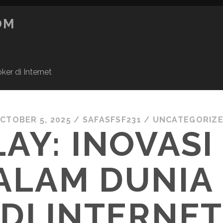
OM
ker di Internet
CTOBER 5, 2025
/
SAFASFSF231
/
UNCATEGORIZ
LAY: INOVASI
DALAM DUNIA
DI INTERNET