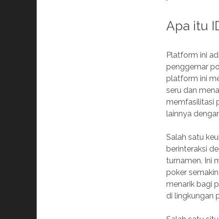
Apa itu 
Platform ini a
penggemar pok
platform ini 
seru dan mena
memfasilitasi 
lainnya denga
Salah satu ke
berinteraksi 
turnamen. Ini
poker semakin 
menarik bagi 
di lingkungan 