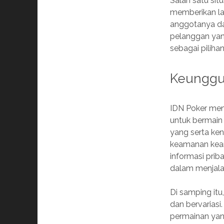
Salah satu sit
memberikan la
anggotanya d
pelanggan yan
sebagai piliha
Keunggu
IDN Poker men
untuk bermain 
yang serta ke
keamanan keam
informasi prib
dalam menjala
Di samping it
dan bervariasi
permainan yang