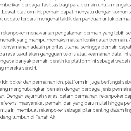
mberikan berbagai fasilitas bagi para pemain untuk mengak
. Lewat platform ini, pemain dapat menyatu dengan komunita
t update terbaru mengenai taktik dan panduan untuk permai
u, rekanpoker menawarkan pengalaman bermain yang lebih s
 menarik yang mampu memaksimalkan kenikmatan bermain. 
kenyamanan adalah prioritas utama, sehingga pemain dapa
a rasa takut akan gangguan teknis atau keamanan data. Ini 
ngapa banyak pemain beralih ke platform ini sebagai wada
ng mereka sendiri.
idn poker dan permainan idn, platform ini juga berfungsi seb
ang menghubungkan pemain dengan berbagai jenis permain
an. Dengan sejumlah variasi dalam permainan, rekanpoker da
ferensi masyarakat pemain, dari yang baru mulai hingga pe
emua ini membuat rekanpoker sebagai pilar penting dalam li
dang tumbuh di Tanah Air.