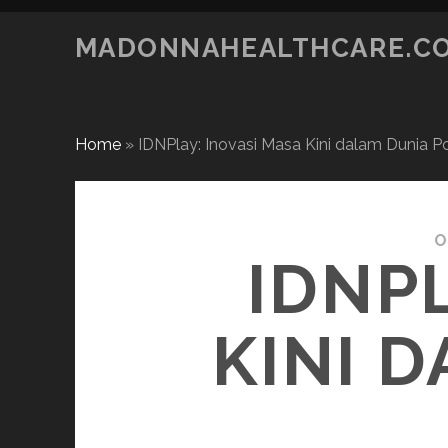
MADONNAHEALTHCARE.C
Home
»
IDNPlay: Inovasi Masa Kini dalam Dunia Po
O
IDNP
KINI 