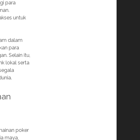
gi para
nan.
akses untuk
alam dalam
kan para
. Selain itu,
k lokal serta
segala
dunia.
nan
mainan poker
ia maya,