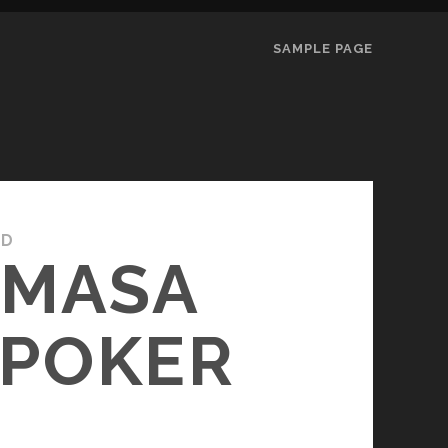
SAMPLE PAGE
ED
 MASA
 POKER