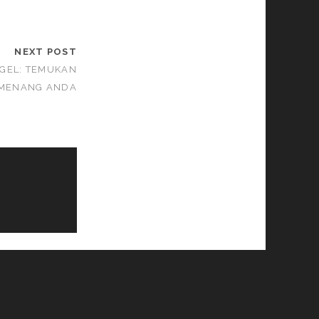
NEXT POST
OGEL: TEMUKAN
MENANG ANDA