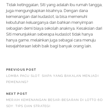
Tidak ketinggalan, Siti yang adalah ibu rumah tangga,
juga mengungkapkan kisahnya. Dengan dana
kemenangan dari kudaslot, ia bisa memenuhi
kebutuhan keluarganya dan bahkan menyimpan
sebagian demi biaya sekolah anaknya. Kesaksian dari
Siti menunjukkan seberapa kudaslot tidak hanya
hanya game, melainkan juga sebagai cara menuju
kesejahteraan lebih baik bagi banyak orang lain.
PREVIOUS POST
LOMBA PACU SLOT: SIAPA YANG BAKALAN MENJADI
PEMENANG?
NEXT POST
MERAIH KEMENANGAN BESAR-BESARAN DI LOTTO 6D
SDY: TIPS DAN STRATEGI