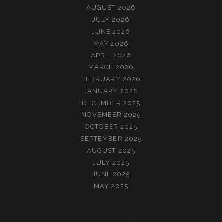
AUGUST 2026
JULY 2026
JUNE 2026
MAY 2026
APRIL 2026
MARCH 2026
FEBRUARY 2026
JANUARY 2026
DECEMBER 2025
NOVEMBER 2025
OCTOBER 2025
SEPTEMBER 2025
AUGUST 2025
JULY 2025
JUNE 2025
MAY 2025