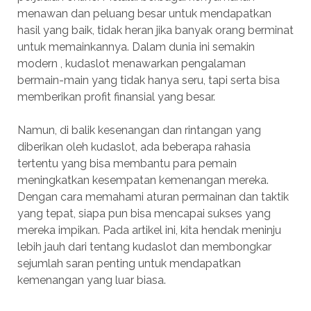
menawan dan peluang besar untuk mendapatkan
hasil yang baik, tidak heran jika banyak orang berminat
untuk memainkannya. Dalam dunia ini semakin
modern , kudaslot menawarkan pengalaman
bermain-main yang tidak hanya seru, tapi serta bisa
memberikan profit finansial yang besar.
Namun, di balik kesenangan dan rintangan yang
diberikan oleh kudaslot, ada beberapa rahasia
tertentu yang bisa membantu para pemain
meningkatkan kesempatan kemenangan mereka.
Dengan cara memahami aturan permainan dan taktik
yang tepat, siapa pun bisa mencapai sukses yang
mereka impikan. Pada artikel ini, kita hendak meninju
lebih jauh dari tentang kudaslot dan membongkar
sejumlah saran penting untuk mendapatkan
kemenangan yang luar biasa.