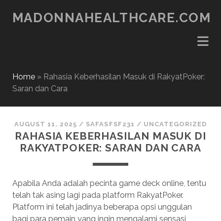
MADONNAHEALTHCARE.COM
Home
»
Rahasia Keberhasilan Masuk di RakyatPoker:
Saran dan Cara
AUGUST 11, 2025
/
SAFASFSF231
/
UNCATEGORIZED
RAHASIA KEBERHASILAN MASUK DI
RAKYATPOKER: SARAN DAN CARA
Apabila Anda adalah pecinta game deck online, tentu
telah tak asing lagi pada platform RakyatPoker.
Platform ini telah jadinya beberapa opsi unggulan
bagi para pemain yang ingin mengalami sensasi