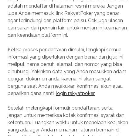
adalah mendaftar di halaman resmi mereka. Jangan
lupa Anda memasuki link RakyatPoker yang benar
agar terlindungi dari platform palsu. Cek juga ulasan
dan saran dari pemain lain untuk menjamin keamanan
dan keandalan platform ini.
Ketika proses pendaftaran dimulai, lengkapi semua
informasi yang diperlukan dengan benar dan jujur. Ini
meliputi nama penuh, alamat, dan nomor yang bisa
dihubungi. Yakinkan data yang Anda masukkan adam
dengan dokumen anda, karena ini akan sangat
berguna saat Anda melakukan konfirmasi akun atau
penarikan dana nanti.
login rakyatpoker
Setelah melengkapi formulir pendaftaran, serta
jangan untuk memeriksa kotak konfirmasi syarat dan
ketentuan. Luangkan waktu untuk menelaah kebijakan
yang ada agar Anda memahami aturan bermain di