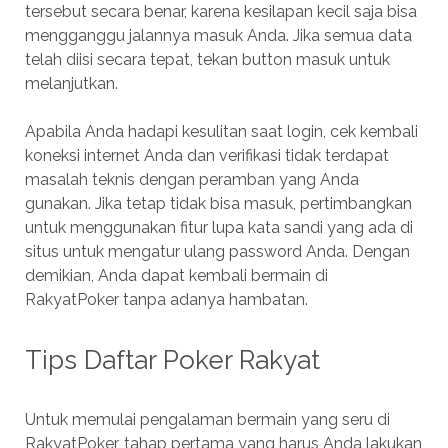
tersebut secara benar, karena kesilapan kecil saja bisa
mengganggu jalannya masuk Anda. Jika semua data
telah diisi secara tepat, tekan button masuk untuk
melanjutkan.
Apabila Anda hadapi kesulitan saat login, cek kembali
koneksi internet Anda dan verifikasi tidak terdapat
masalah teknis dengan peramban yang Anda
gunakan. Jika tetap tidak bisa masuk, pertimbangkan
untuk menggunakan fitur lupa kata sandi yang ada di
situs untuk mengatur ulang password Anda. Dengan
demikian, Anda dapat kembali bermain di
RakyatPoker tanpa adanya hambatan.
Tips Daftar Poker Rakyat
Untuk memulai pengalaman bermain yang seru di
RakyatPoker, tahap pertama yang harus Anda lakukan