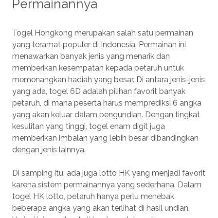
Permainannya
Togel Hongkong merupakan salah satu permainan
yang teramat populer di Indonesia. Permainan ini
menawarkan banyak jenis yang menarik dan
memberikan kesempatan kepada petaruh untuk
memenangkan hadiah yang besar. Di antara jenis-jenis
yang ada, togel 6D adalah pilihan favorit banyak
petaruh, di mana peserta harus memprediksi 6 angka
yang akan keluar dalam pengundian. Dengan tingkat
kesulitan yang tinggi, togel enam digit juga
memberikan imbalan yang lebih besar dibandingkan
dengan jenis lainnya.
Di samping itu, ada juga lotto HK yang menjadi favorit
karena sistem permainannya yang sederhana. Dalam
togel HK lotto, petaruh hanya perlu menebak
beberapa angka yang akan terlihat di hasil undian.