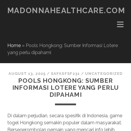
MADONNAHEALTHCARE.COM
Home
»
Pools Hongkong: Sumber Informasi Lotere
yang perlu dipahami
AUGUST 13, 2025
/
SAFASFSF231
/
UNCATEGORIZED
POOLS HONGKONG: SUMBER
INFORMASI LOTERE YANG PERLU
DIPAHAMI
Di dalam perjudian, secara spesifik di Indonesia, game
togel Hongkong semakin populer dalam masyarakat.
Bersegerombolan pemain yang mencari info lebih