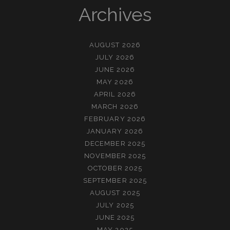
Archives
AUGUST 2026
JULY 2026
JUNE 2026
MAY 2026
APRIL 2026
MARCH 2026
FEBRUARY 2026
JANUARY 2026
DECEMBER 2025
NOVEMBER 2025
OCTOBER 2025
SEPTEMBER 2025
AUGUST 2025
JULY 2025
JUNE 2025
MAY 2025