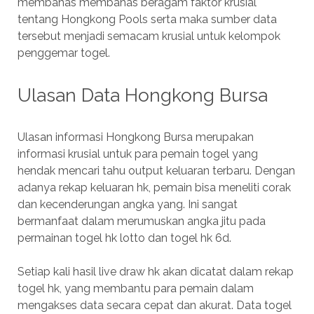
membahas membahas beragam faktor krusial
tentang Hongkong Pools serta maka sumber data
tersebut menjadi semacam krusial untuk kelompok
penggemar togel.
Ulasan Data Hongkong Bursa
Ulasan informasi Hongkong Bursa merupakan
informasi krusial untuk para pemain togel yang
hendak mencari tahu output keluaran terbaru. Dengan
adanya rekap keluaran hk, pemain bisa meneliti corak
dan kecenderungan angka yang. Ini sangat
bermanfaat dalam merumuskan angka jitu pada
permainan togel hk lotto dan togel hk 6d.
Setiap kali hasil live draw hk akan dicatat dalam rekap
togel hk, yang membantu para pemain dalam
mengakses data secara cepat dan akurat. Data togel