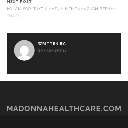
NEXT POST
KOLAM SGP: TAKTIK AMPUH MEMENANGKAN BERKAH
TOGEL
WRITTEN BY:
SAFASFSF231
MADONNAHEALTHCARE.COM