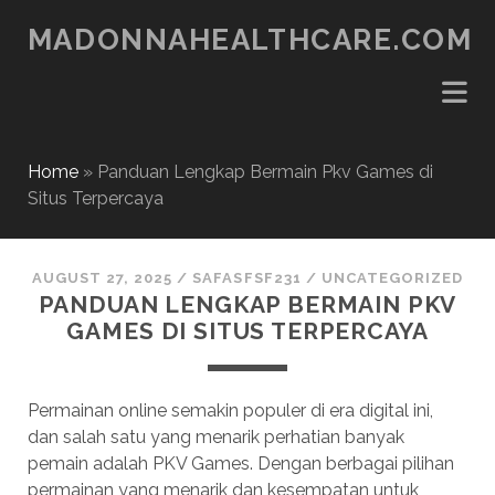
MADONNAHEALTHCARE.COM
Home
»
Panduan Lengkap Bermain Pkv Games di
Situs Terpercaya
AUGUST 27, 2025
/
SAFASFSF231
/
UNCATEGORIZED
PANDUAN LENGKAP BERMAIN PKV
GAMES DI SITUS TERPERCAYA
Permainan online semakin populer di era digital ini,
dan salah satu yang menarik perhatian banyak
pemain adalah PKV Games. Dengan berbagai pilihan
permainan yang menarik dan kesempatan untuk