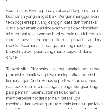
Kedua, situs PKV terpercaya dikenal dengan sistem
keamanan yang sangat baik. Dengan menggunakan
teknologi enkripsi yang canggih, data dan transaksi
Anda akan aman dari tindakan yang tidak diinginkan.
Ini memberi rasa nyaman bagi pemain untuk bermain
tanpa khawatir kehilangan informasi pribadi atau dana
mereka. Keamanan ini sangat penting mengingat
banyaknya penipuan yang marak terjadi di dunia
online.
Terakhir, situs PKV sering kali menawarkan bonus dan
promosi menarik yang bisa meningkatkan potensi
kemenangan Anda. Bonus seperti welcome bonus,
cashback, dan referral sangat menguntungkan bagi
para pemain. Kesempatan ini tidak hanya
memperbesar modal bermain, tetapi juga
meningkatkan peluang untuk meraih keuntungan lebih