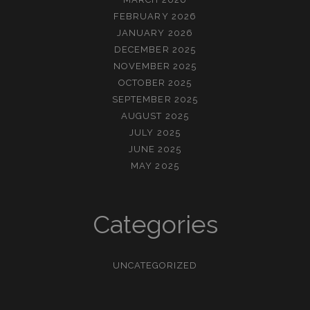
FEBRUARY 2026
JANUARY 2026
DECEMBER 2025
NOVEMBER 2025
OCTOBER 2025
SEPTEMBER 2025
AUGUST 2025
JULY 2025
JUNE 2025
MAY 2025
Categories
UNCATEGORIZED