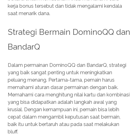
kerja bonus tersebut dan tidak mengalami kendala
saat menarik dana.
Strategi Bermain DominoQQ dan
BandarQ
Dalam permainan DominoQQ dan BandarQ, strategi
yang baik sangat penting untuk meningkatkan
peluang menang. Pertama-tama, pemain harus
memahami aturan dasar permainan dengan baik.
Memahami cara menghitung nilai kartu dan kombinasi
yang bisa didapatkan adalah langkah awal yang
krusial. Dengan kemampuan ini, pemain bisa lebih
cepat dalam mengambil keputusan saat bermain,
baik itu untuk bertaruh atau pada saat melakukan
bluff.