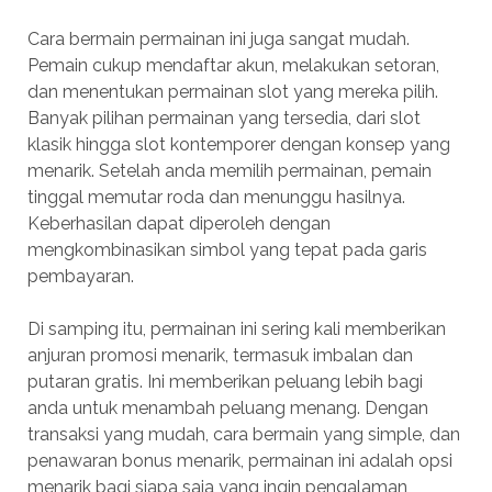
Cara bermain permainan ini juga sangat mudah.
Pemain cukup mendaftar akun, melakukan setoran,
dan menentukan permainan slot yang mereka pilih.
Banyak pilihan permainan yang tersedia, dari slot
klasik hingga slot kontemporer dengan konsep yang
menarik. Setelah anda memilih permainan, pemain
tinggal memutar roda dan menunggu hasilnya.
Keberhasilan dapat diperoleh dengan
mengkombinasikan simbol yang tepat pada garis
pembayaran.
Di samping itu, permainan ini sering kali memberikan
anjuran promosi menarik, termasuk imbalan dan
putaran gratis. Ini memberikan peluang lebih bagi
anda untuk menambah peluang menang. Dengan
transaksi yang mudah, cara bermain yang simple, dan
penawaran bonus menarik, permainan ini adalah opsi
menarik bagi siapa saja yang ingin pengalaman