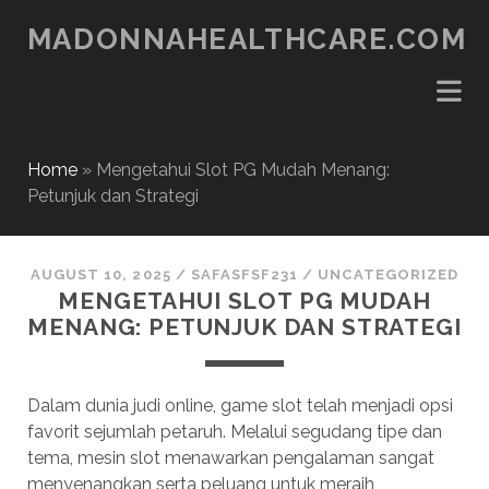
MADONNAHEALTHCARE.COM
Home
»
Mengetahui Slot PG Mudah Menang:
Petunjuk dan Strategi
AUGUST 10, 2025
/
SAFASFSF231
/
UNCATEGORIZED
MENGETAHUI SLOT PG MUDAH
MENANG: PETUNJUK DAN STRATEGI
Dalam dunia judi online, game slot telah menjadi opsi
favorit sejumlah petaruh. Melalui segudang tipe dan
tema, mesin slot menawarkan pengalaman sangat
menyenangkan serta peluang untuk meraih