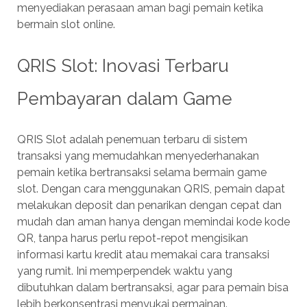
menyediakan perasaan aman bagi pemain ketika
bermain slot online.
QRIS Slot: Inovasi Terbaru
Pembayaran dalam Game
QRIS Slot adalah penemuan terbaru di sistem
transaksi yang memudahkan menyederhanakan
pemain ketika bertransaksi selama bermain game
slot. Dengan cara menggunakan QRIS, pemain dapat
melakukan deposit dan penarikan dengan cepat dan
mudah dan aman hanya dengan memindai kode kode
QR, tanpa harus perlu repot-repot mengisikan
informasi kartu kredit atau memakai cara transaksi
yang rumit. Ini memperpendek waktu yang
dibutuhkan dalam bertransaksi, agar para pemain bisa
lebih berkonsentrasi menyukai permainan.