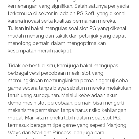
kemenangan yang signifikan. Salah satunya penyedia
terkemuka di sektor ini adalah PG Soft, yang dikenal
karena inovasi serta kualitas permainan mereka.
Tulisan ini bakal mengulas soal slot PG yang dikenal
mudah menang dan taktik dan petunjuk yang dapat
menolong pemain dalam mengoptimalkan
kesempatan meraih jackpot.
Tidak berhenti di situ, kami juga bakal mengupas
berbagai versi percobaan mesin slot yang
memungkinkan memungkinkan pemain agar uji coba
game secara tanpa biaya sebelum mereka melakukan
taruh uang sungguhan. Melalui keberadaan akun
demo mesin slot percobaan, pemain bisa mengerti
mekanisme permainan tanpa harus risiko kehilangan
modal. Mari kita meneliti lebih dalam soal slot PG,
termasuk beragam tipe game yang seperti Mahjong
Ways dan Starlight Princess, dan juga cara