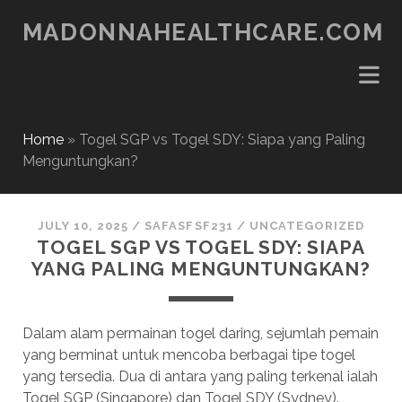
MADONNAHEALTHCARE.COM
Home
»
Togel SGP vs Togel SDY: Siapa yang Paling
Menguntungkan?
JULY 10, 2025
/
SAFASFSF231
/
UNCATEGORIZED
TOGEL SGP VS TOGEL SDY: SIAPA
YANG PALING MENGUNTUNGKAN?
Dalam alam permainan togel daring, sejumlah pemain
yang berminat untuk mencoba berbagai tipe togel
yang tersedia. Dua di antara yang paling terkenal ialah
Togel SGP (Singapore) dan Togel SDY (Sydney).