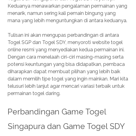
Keduanya menawarkan pengalaman permainan yang
menarik, namun sering kali pemain bingung yang
mana yang lebih menguntungkan di antara keduanya.
Tulisan ini akan mengupas perbandingan di antara
Togel SGP dan Togel SDY, menyoroti website togel
online resmi yang menyediakan kedua permainan ini.
Dengan cara menelaah ciri-ciri masing-masing serta
potensi keuntungan yang bisa didapatkan, pembaca
diharapkan dapat membuat pilihan yang lebih baik
dalam memilih tipe togel yang ingin mainkan. Mari kita
telusuri lebih lanjut agar mencari variasi terbaik untuk
permainan togel daring.
Perbandingan Game Togel
Singapura dan Game Togel SDY