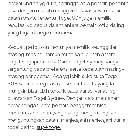
jadwal undian yg rutin, sehingga para pemain pencinta
bisa dengan mudah menggembirakan kesempatan
dalam waktu tertentu. Togel SDY juga memiliki
reputasi yg bagus dalam antara pemain lotto daring
yang legal di negeri Indonesia.
Kedua tipe lotto ini tentunya memiliki keunggulan
masing-masing, namun tetap saja, pilihan antara
Togel Singapura serta Game Togel Sydney sangat
tergantung pada preferensi serta keperluan masing-
masing penggemar. Ada yg lebih suka suka Togel
SGP karena integritasnya, sementara itu yang lain
mungkin bisa lebih tertarik pada variasi variasi yg
ditawarkan Togel Sydney. Dengan cara memahami
perbandingan, para pemain penggemar bisa
menentukan pilihan yang paling menguntungkan
menguntungkan dalam menjelajahi menjelajahi dunia
togel daring.
supertogel