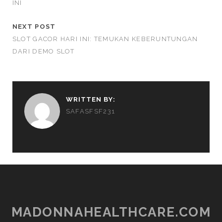
INI
NEXT POST
SLOT GACOR HARI INI: TEMUKAN KEBERUNTUNGAN
DARI DEMO SLOT
WRITTEN BY:
SAFASFSF231
MADONNAHEALTHCARE.COM