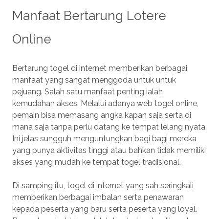
Manfaat Bertarung Lotere
Online
Bertarung togel di internet memberikan berbagai
manfaat yang sangat menggoda untuk untuk
pejuang. Salah satu manfaat penting ialah
kemudahan akses. Melalui adanya web togel online,
pemain bisa memasang angka kapan saja serta di
mana saja tanpa perlu datang ke tempat lelang nyata.
Ini jelas sungguh menguntungkan bagi bagi mereka
yang punya aktivitas tinggi atau bahkan tidak memiliki
akses yang mudah ke tempat togel tradisional.
Di samping itu, togel di internet yang sah seringkali
memberikan berbagai imbalan serta penawaran
kepada peserta yang baru serta peserta yang loyal.