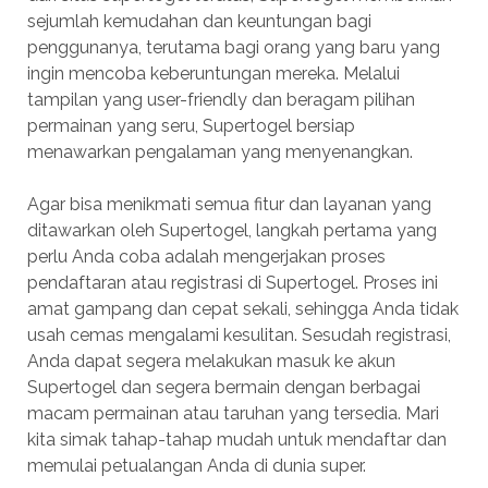
sejumlah kemudahan dan keuntungan bagi
penggunanya, terutama bagi orang yang baru yang
ingin mencoba keberuntungan mereka. Melalui
tampilan yang user-friendly dan beragam pilihan
permainan yang seru, Supertogel bersiap
menawarkan pengalaman yang menyenangkan.
Agar bisa menikmati semua fitur dan layanan yang
ditawarkan oleh Supertogel, langkah pertama yang
perlu Anda coba adalah mengerjakan proses
pendaftaran atau registrasi di Supertogel. Proses ini
amat gampang dan cepat sekali, sehingga Anda tidak
usah cemas mengalami kesulitan. Sesudah registrasi,
Anda dapat segera melakukan masuk ke akun
Supertogel dan segera bermain dengan berbagai
macam permainan atau taruhan yang tersedia. Mari
kita simak tahap-tahap mudah untuk mendaftar dan
memulai petualangan Anda di dunia super.