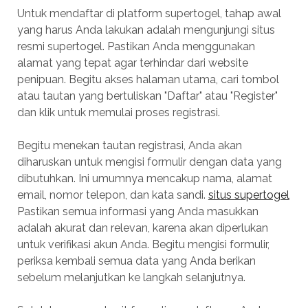
Untuk mendaftar di platform supertogel, tahap awal
yang harus Anda lakukan adalah mengunjungi situs
resmi supertogel. Pastikan Anda menggunakan
alamat yang tepat agar terhindar dari website
penipuan. Begitu akses halaman utama, cari tombol
atau tautan yang bertuliskan "Daftar" atau "Register"
dan klik untuk memulai proses registrasi.
Begitu menekan tautan registrasi, Anda akan
diharuskan untuk mengisi formulir dengan data yang
dibutuhkan. Ini umumnya mencakup nama, alamat
email, nomor telepon, dan kata sandi.
situs supertogel
Pastikan semua informasi yang Anda masukkan
adalah akurat dan relevan, karena akan diperlukan
untuk verifikasi akun Anda. Begitu mengisi formulir,
periksa kembali semua data yang Anda berikan
sebelum melanjutkan ke langkah selanjutnya.