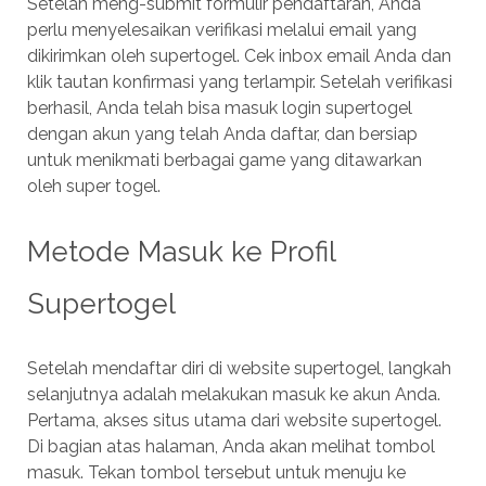
Setelah meng-submit formulir pendaftaran, Anda
perlu menyelesaikan verifikasi melalui email yang
dikirimkan oleh supertogel. Cek inbox email Anda dan
klik tautan konfirmasi yang terlampir. Setelah verifikasi
berhasil, Anda telah bisa masuk login supertogel
dengan akun yang telah Anda daftar, dan bersiap
untuk menikmati berbagai game yang ditawarkan
oleh super togel.
Metode Masuk ke Profil
Supertogel
Setelah mendaftar diri di website supertogel, langkah
selanjutnya adalah melakukan masuk ke akun Anda.
Pertama, akses situs utama dari website supertogel.
Di bagian atas halaman, Anda akan melihat tombol
masuk. Tekan tombol tersebut untuk menuju ke