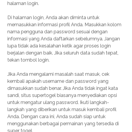
halaman login.
Di halaman login, Anda akan diminta untuk
memasukkan informasi profil Anda. Masukkan kolom
nama pengguna dan password sesuai dengan
informasi yang Anda daftarkan sebelumnya. Jangan
lupa tidak ada kesalahan ketik agar proses login
berjalan dengan baik. Jika seluruh data sudah tepat,
tekan tombol login.
Jika Anda mengalami masalah saat masuk, cek
kembali apakah username dan password yang
dimasukkan sudah benar. Jika Anda tidak ingat kata
sandi, situs supertogel biasanya menyediakan opsi
untuk mengatur ulang password. Ikuti langkah-
langkah yang diberikan untuk masuk kembali profil
Anda. Dengan cara ini, Anda sudah siap untuk
menggunakan berbagai permainan yang tersedia di
super togel.