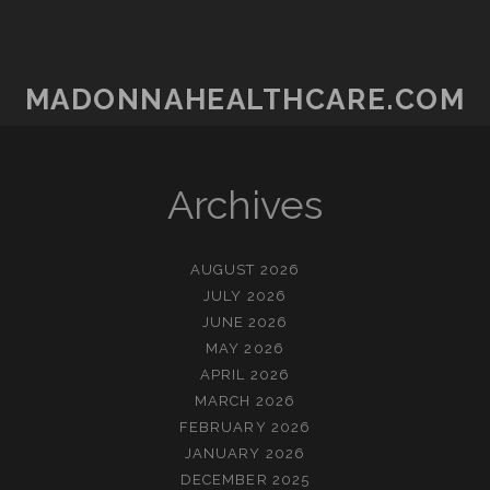
MADONNAHEALTHCARE.COM
Archives
AUGUST 2026
JULY 2026
JUNE 2026
MAY 2026
APRIL 2026
MARCH 2026
FEBRUARY 2026
JANUARY 2026
DECEMBER 2025