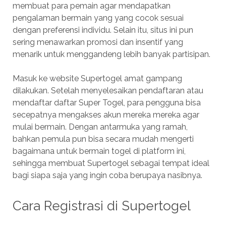
membuat para pemain agar mendapatkan
pengalaman bermain yang yang cocok sesuai
dengan preferensi individu. Selain itu, situs ini pun
sering menawarkan promosi dan insentif yang
menarik untuk menggandeng lebih banyak partisipan.
Masuk ke website Supertogel amat gampang
dilakukan. Setelah menyelesaikan pendaftaran atau
mendaftar daftar Super Togel, para pengguna bisa
secepatnya mengakses akun mereka mereka agar
mulai bermain. Dengan antarmuka yang ramah,
bahkan pemula pun bisa secara mudah mengerti
bagaimana untuk bermain togel di platform ini,
sehingga membuat Supertogel sebagai tempat ideal
bagi siapa saja yang ingin coba berupaya nasibnya.
Cara Registrasi di Supertogel