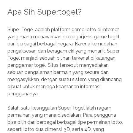
Apa Sih Supertogel?
Super Togel adalah platform game lotto di internet
yang mana menawarkan berbagai jenis game togel
dari berbagai berbagai negara. Karena kemudahan
pengaksesan dan beragam ciri yang menarik, Super
Togel menjadi sebuah pilihan terkenal di kalangan
penggemar togel. Situs tersebut menyediakan
sebuah pengalaman bermain yang secure dan
mengasyikkan, dengan suatu sistem yang dirancang
dibuat untuk menjaga keamanan informasi
penggunanya.
Salah satu keunggulan Super Togel ialah ragam
permainan yang mana disediakan. Para pengguna
bisa pilih dari berbagai berbagai tipe permainan lotto,
seperti lotto dua dimensi, 3D, serta 4D, yang